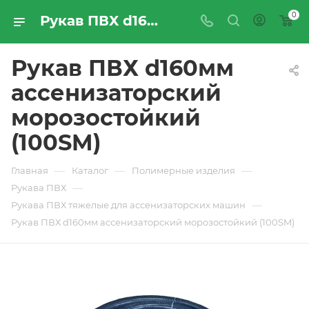
0
Рукав ПВХ d160мм ассенизаторский морозостойкий (100SM) - купить по цене производителя с доставкой по Москве и России | ПРОМРЕСУРССЕРВИС
Рукав ПВХ d160мм
ассенизаторский
морозостойкий
(100SM)
—
—
—
Главная
Каталог
Полимерные изделия
—
Рукава ПВХ
—
Рукава ПВХ тяжелые для ассенизаторских машин
Рукав ПВХ d160мм ассенизаторский морозостойкий (100SM)