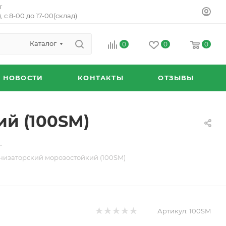
т
, с 8-00 до 17-00(склад)
Каталог
0
0
0
НОВОСТИ
КОНТАКТЫ
ОТЗЫВЫ
й (100SM)
—
низаторский морозостойкий (100SM)
Артикул:
100SM