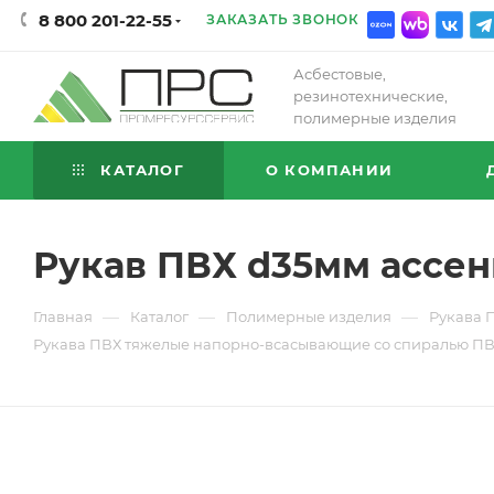
8 800 201-22-55
ЗАКАЗАТЬ ЗВОНОК
Асбестовые,
резинотехнические,
полимерные изделия
КАТАЛОГ
О КОМПАНИИ
Рукав ПВХ d35мм ассен
—
—
—
Главная
Каталог
Полимерные изделия
Рукава 
Рукава ПВХ тяжелые напорно-всасывающие со спиралью ПВ