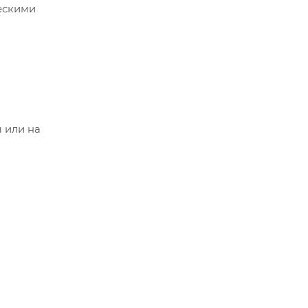
ескими
 или на