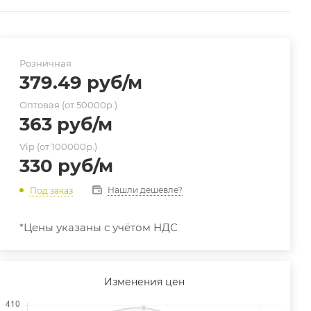
Розничная
379.49
руб
/м
Оптовая (от 50000р.)
363
руб
/м
Vip (от 100000р.)
330
руб
/м
Нашли дешевле?
Под заказ
*Цены указаны с учётом НДС
Изменения цен