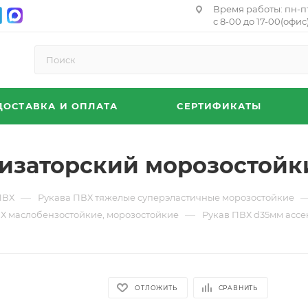
Время работы: пн-п
с 8-00 до 17-00(офис)
ДОСТАВКА И ОПЛАТА
СЕРТИФИКАТЫ
изаторский морозостойки
—
ПВХ
Рукава ПВХ тяжелые суперэластичные морозостойкие
—
Х маслобензостойкие, морозостойкие
Рукав ПВХ d35мм ассе
ОТЛОЖИТЬ
СРАВНИТЬ