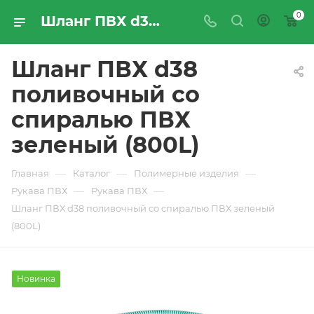
0
Шланг ПВХ d38 поливочный со спиралью ПВХ зеленый (800L) - купить по цене производителя с доставкой по Москве и России | ПРОМРЕСУРССЕРВИС
Шланг ПВХ d38
поливочный со
спиралью ПВХ
зеленый (800L)
—
—
—
Главная
Каталог
Полимерные изделия
—
—
Рукава ПВХ
Рукава ПВХ
Шланг ПВХ d38 поливочный со спиралью ПВХ зеленый
(800L)
Новинка