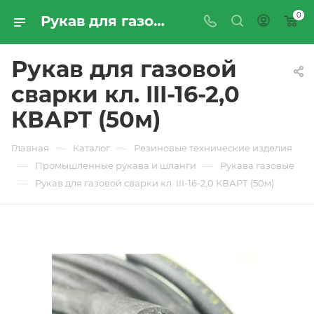
0
Рукав для газовой сварки кл. III-16-2,0 КВАРТ (50м) - купить по цене производителя с доставкой по Москве и России | ПРОМРЕСУРССЕРВИС
Рукав для газовой
сварки кл. III-16-2,0
КВАРТ (50м)
—
—
Главная
Каталог
Резиновые технические изделия
—
—
Промышленные рукава и шланги
Рукава газовые
—
Рукав для газовой сварки кл. III-16-2,0 КВАРТ (50м)