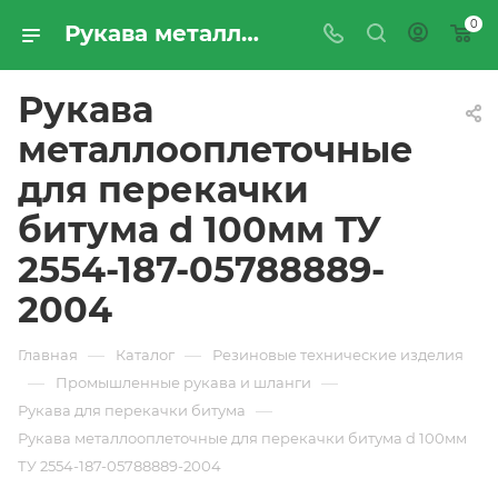
0
Рукава металлооплеточные для перекачки битума d 100мм ТУ 2554-187-05788889-2004 - купить по цене производителя с доставкой по Москве и России | ПРОМРЕСУРССЕРВИС
Рукава
металлооплеточные
для перекачки
битума d 100мм ТУ
2554-187-05788889-
2004
—
—
Главная
Каталог
Резиновые технические изделия
—
—
Промышленные рукава и шланги
—
Рукава для перекачки битума
Рукава металлооплеточные для перекачки битума d 100мм
ТУ 2554-187-05788889-2004