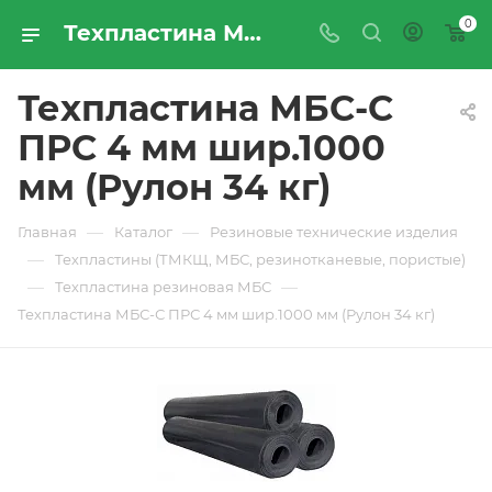
0
Техпластина МБС-С ПРС 4 мм шир.1000 мм (Рулон 34 кг) - купить по цене производителя с доставкой по Москве и России | ПРОМРЕСУРССЕРВИС
Техпластина МБС-С
ПРС 4 мм шир.1000
мм (Рулон 34 кг)
—
—
Главная
Каталог
Резиновые технические изделия
—
Техпластины (ТМКЩ, МБС, резинотканевые, пористые)
—
—
Техпластина резиновая МБС
Техпластина МБС-С ПРС 4 мм шир.1000 мм (Рулон 34 кг)