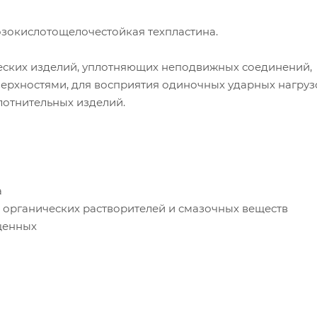
зокислотощелочестойкая техпластина.
ческих изделий, уплотняющих неподвижных соединений,
рхностями, для восприятия одиночных ударных нагрузо
плотнительных изделий.
а
з органических растворителей и смазочных веществ
щенных