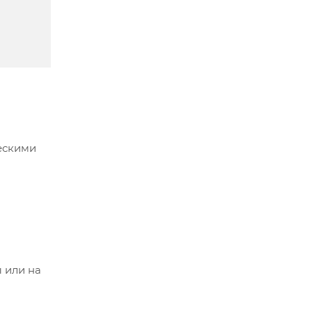
ескими
 или на