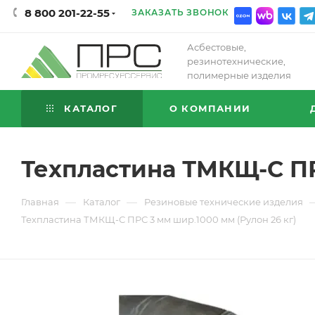
8 800 201-22-55
ЗАКАЗАТЬ ЗВОНОК
Асбестовые,
резинотехнические,
полимерные изделия
КАТАЛОГ
О КОМПАНИИ
Техпластина ТМКЩ-С ПРС
—
—
Главная
Каталог
Резиновые технические изделия
Техпластина ТМКЩ-С ПРС 3 мм шир.1000 мм (Рулон 26 кг)