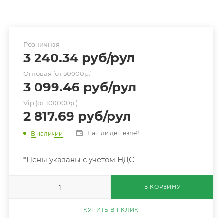
Розничная
3 240.34
руб
/рул
Оптовая (от 50000р.)
3 099.46
руб
/рул
Vip (от 100000р.)
2 817.69
руб
/рул
Нашли дешевле?
В наличии
*Цены указаны с учётом НДС
В КОРЗИНУ
КУПИТЬ В 1 КЛИК