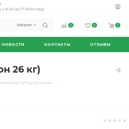
т
, с 8-00 до 17-00(склад)
Каталог
0
0
0
НОВОСТИ
КОНТАКТЫ
ОТЗЫВЫ
н 26 кг)
—
хпластина ТМКЩ рулонная