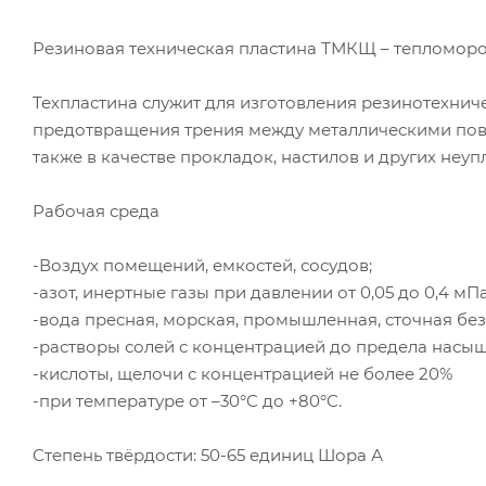
Резиновая техническая пластина ТМКЩ – тепломоро
Техпластина служит для изготовления резинотехни
предотвращения трения между металлическими пове
также в качестве прокладок, настилов и других неу
Рабочая среда
-Воздух помещений, емкостей, сосудов;
-азот, инертные газы при давлении от 0,05 до 0,4 мП
-вода пресная, морская, промышленная, сточная бе
-растворы солей с концентрацией до предела насы
-кислоты, щелочи с концентрацией не более 20%
-при температуре от –30°C до +80°C.
Степень твёрдости: 50-65 единиц Шора А