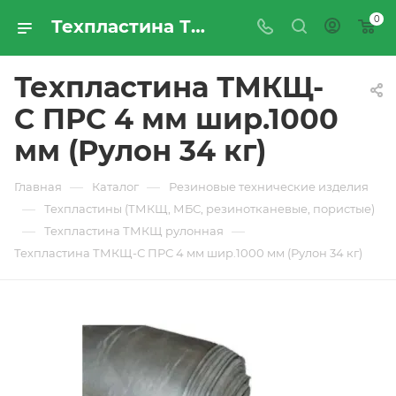
0
Техпластина ТМКЩ-С ПРС 4 мм шир.1000 мм (Рулон 34 кг) - купить по цене производителя с доставкой по Москве и России | ПРОМРЕСУРССЕРВИС
Техпластина ТМКЩ-
С ПРС 4 мм шир.1000
мм (Рулон 34 кг)
—
—
Главная
Каталог
Резиновые технические изделия
—
Техпластины (ТМКЩ, МБС, резинотканевые, пористые)
—
—
Техпластина ТМКЩ рулонная
Техпластина ТМКЩ-С ПРС 4 мм шир.1000 мм (Рулон 34 кг)