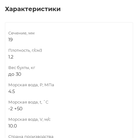
Характеристики
Сечение, мм
19
Плотность, г/см3
1.2
Вес бухты, кг
до 30
Морская вода, Р, МПа
4.5
Морская вода, t, ˚C
-2 +50
Морская вода, V, м/с
10.0
Страна производства