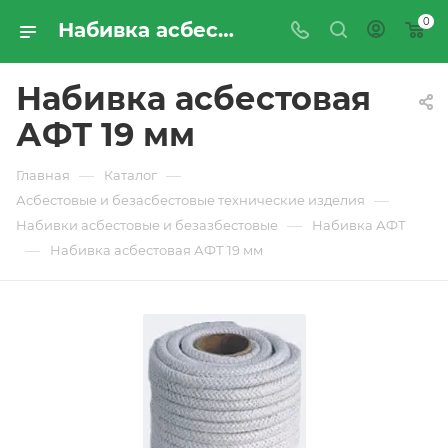
0
Набивка асбестовая АФТ 19 мм - купить по цене производителя с доставкой по Москве и России | ПРОМРЕСУРССЕРВИС
Набивка асбестовая
АФТ 19 мм
—
—
Главная
Каталог
—
Асбестовые и безасбестовые технические изделия
—
Набивки асбестовые и безазбестовые
Набивка АФТ
—
Набивка асбестовая АФТ 19 мм