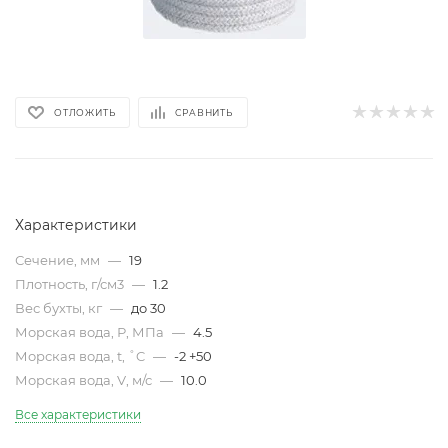
ОТЛОЖИТЬ
СРАВНИТЬ
Характеристики
Сечение, мм
—
19
Плотность, г/см3
—
1.2
Вес бухты, кг
—
до 30
Морская вода, Р, МПа
—
4.5
Морская вода, t, ˚C
—
-2 +50
Морская вода, V, м/с
—
10.0
Все характеристики