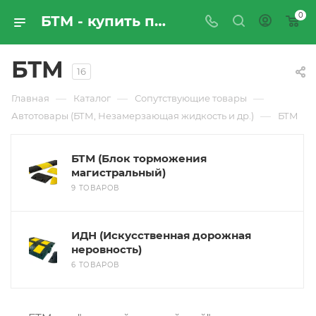
0
БТМ - купить по цене производителя с доставкой по России | Промресурссервис
БТМ
16
—
—
—
Главная
Каталог
Сопутствующие товары
—
Автотовары (БТМ, Незамерзающая жидкость и др.)
БТМ
БТМ (Блок торможения
магистральный)
9 ТОВАРОВ
ИДН (Искусственная дорожная
неровность)
6 ТОВАРОВ