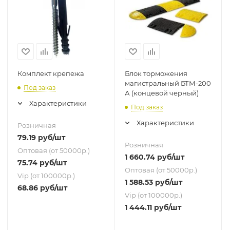
Комплект крепежа
Блок торможения
магистральный БТМ-200
Под заказ
А (концевой черный)
Характеристики
Под заказ
Характеристики
Розничная
79.19
руб
/шт
Розничная
Оптовая (от 50000р.)
1 660.74
руб
/шт
75.74
руб
/шт
Оптовая (от 50000р.)
Vip (от 100000р.)
1 588.53
руб
/шт
68.86
руб
/шт
Vip (от 100000р.)
1 444.11
руб
/шт