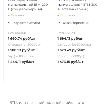
магистральный БТМ-200
магистральный БТМ-300
С (концевой черный)
А (вставка черный)
Под заказ
Под заказ
Характеристики
Характеристики
Розничная
Розничная
1 660.74
руб
/шт
1 694.13
руб
/шт
Оптовая (от 50000р.)
Оптовая (от 50000р.)
1 588.53
руб
/шт
1 620.47
руб
/шт
Vip (от 100000р.)
Vip (от 100000р.)
1 444.11
руб
/шт
1 473.15
руб
/шт
БТМ, или «лежачий полицейский», — это