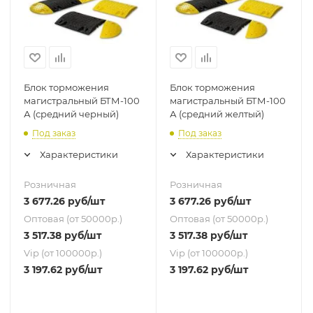
Блок торможения
Блок торможения
магистральный БТМ-100
магистральный БТМ-100
А (средний черный)
А (средний желтый)
Под заказ
Под заказ
Характеристики
Характеристики
Розничная
Розничная
3 677.26
руб
/шт
3 677.26
руб
/шт
Оптовая (от 50000р.)
Оптовая (от 50000р.)
3 517.38
руб
/шт
3 517.38
руб
/шт
Vip (от 100000р.)
Vip (от 100000р.)
3 197.62
руб
/шт
3 197.62
руб
/шт