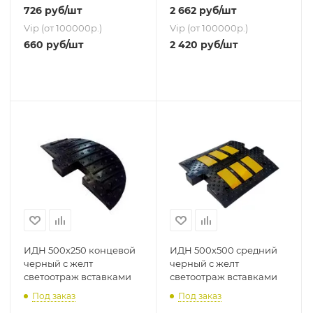
726
руб
/шт
2 662
руб
/шт
Vip (от 100000р.)
Vip (от 100000р.)
660
руб
/шт
2 420
руб
/шт
ИДН 500х250 концевой
ИДН 500х500 средний
черный с желт
черный с желт
светоотраж вставками
светоотраж вставками
Под заказ
Под заказ