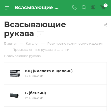
0
Всасывающие рукава - купить по цене производителя с доставкой по России | Промресурссервис
Всасывающие
рукава
50
—
—
Главная
Каталог
Резиновые технические изделия
—
—
Промышленные рукава и шланги
Всасывающие рукава
КЩ (кислота и щелочь)
13 ТОВАРОВ
Б (бензин)
17 ТОВАРОВ