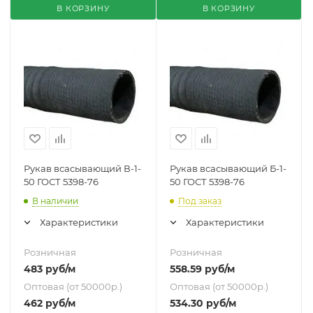
В КОРЗИНУ
В КОРЗИНУ
Рукав всасывающий В-1-
Рукав всасывающий Б-1-
50 ГОСТ 5398-76
50 ГОСТ 5398-76
В наличии
Под заказ
Характеристики
Характеристики
Розничная
Розничная
483
руб
/м
558.59
руб
/м
Оптовая (от 50000р.)
Оптовая (от 50000р.)
462
руб
/м
534.30
руб
/м