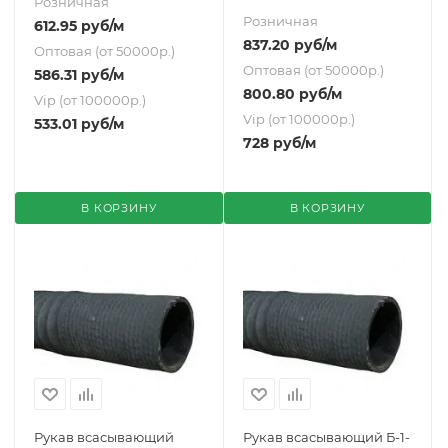
Розничная
Розничная
612.95
руб
/м
837.20
руб
/м
Оптовая (от 50000р.)
Оптовая (от 50000р.)
586.31
руб
/м
800.80
руб
/м
Vip (от 100000р.)
Vip (от 100000р.)
533.01
руб
/м
728
руб
/м
В КОРЗИНУ
В КОРЗИНУ
Рукав всасывающий
Рукав всасывающий Б-1-