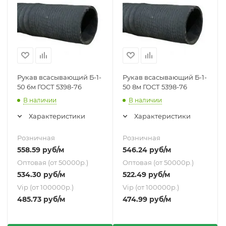
Рукав всасывающий Б-1-
Рукав всасывающий Б-1-
50 6м ГОСТ 5398-76
50 8м ГОСТ 5398-76
В наличии
В наличии
Характеристики
Характеристики
Розничная
Розничная
558.59
руб
/м
546.24
руб
/м
Оптовая (от 50000р.)
Оптовая (от 50000р.)
534.30
руб
/м
522.49
руб
/м
Vip (от 100000р.)
Vip (от 100000р.)
485.73
руб
/м
474.99
руб
/м