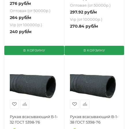
276
руб
/м
Оптовая (от 50000р.)
Оптовая (от 50000р.)
297.92
руб
/м
264
руб
/м
Vip (от 100000р.)
Vip (от 100000р.)
270.84
руб
/м
240
руб
/м
В КОРЗИНУ
В КОРЗИНУ
Рукав всасывающий Б-1-
Рукав всасывающий В-1-
32 ГОСТ 5398-76
38 ГОСТ 5398-76