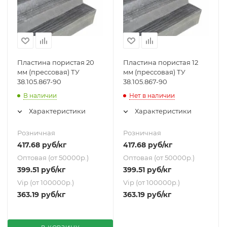
Пластина пористая 20
Пластина пористая 12
мм (прессовая) ТУ
мм (прессовая) ТУ
38.105.867-90
38.105.867-90
В наличии
Нет в наличии
Характеристики
Характеристики
Розничная
Розничная
417.68
руб
/кг
417.68
руб
/кг
Оптовая (от 50000р.)
Оптовая (от 50000р.)
399.51
руб
/кг
399.51
руб
/кг
Vip (от 100000р.)
Vip (от 100000р.)
363.19
руб
/кг
363.19
руб
/кг