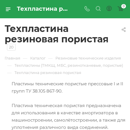
0
Техпластина резиновая пористая - купить по цене производителя с доставкой по России | Промресурссервис
Техпластина
резиновая пористая
20
—
—
Главная
Каталог
Резиновые технические изделия
—
Техпластины (ТМКЩ, МБС, резинотканевые, пористые)
—
Техпластина резиновая пористая
Пластины технические пористые прессовые I и II
групп ТУ 38.105 867-90.
Пластина техническая пористая предназначена
для использования в качестве амортизатора в
машиностроении, самолётостроении, а также для
уплотнения различного вида соединений.