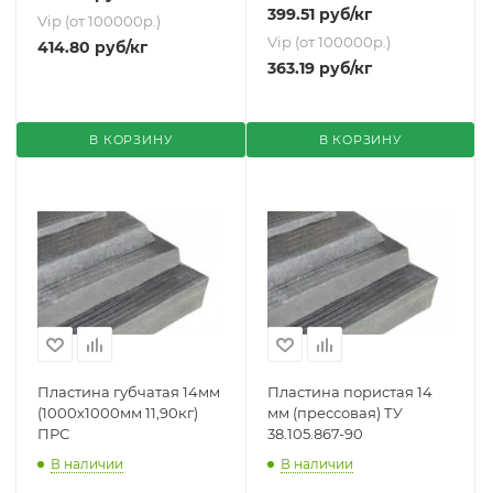
399.51
руб
/кг
Vip (от 100000р.)
Vip (от 100000р.)
414.80
руб
/кг
363.19
руб
/кг
В КОРЗИНУ
В КОРЗИНУ
Пластина губчатая 14мм
Пластина пористая 14
(1000х1000мм 11,90кг)
мм (прессовая) ТУ
ПРС
38.105.867-90
В наличии
В наличии