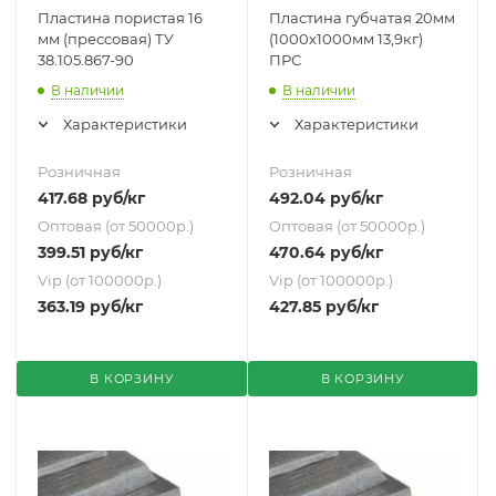
Пластина пористая 16
Пластина губчатая 20мм
мм (прессовая) ТУ
(1000х1000мм 13,9кг)
38.105.867-90
ПРС
В наличии
В наличии
Характеристики
Характеристики
Розничная
Розничная
417.68
руб
/кг
492.04
руб
/кг
Оптовая (от 50000р.)
Оптовая (от 50000р.)
399.51
руб
/кг
470.64
руб
/кг
Vip (от 100000р.)
Vip (от 100000р.)
363.19
руб
/кг
427.85
руб
/кг
В КОРЗИНУ
В КОРЗИНУ