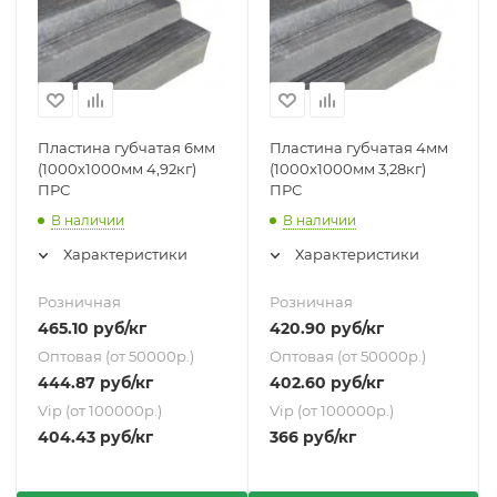
Пластина губчатая 6мм
Пластина губчатая 4мм
(1000х1000мм 4,92кг)
(1000х1000мм 3,28кг)
ПРС
ПРС
В наличии
В наличии
Характеристики
Характеристики
Розничная
Розничная
465.10
руб
/кг
420.90
руб
/кг
Оптовая (от 50000р.)
Оптовая (от 50000р.)
444.87
руб
/кг
402.60
руб
/кг
Vip (от 100000р.)
Vip (от 100000р.)
404.43
руб
/кг
366
руб
/кг