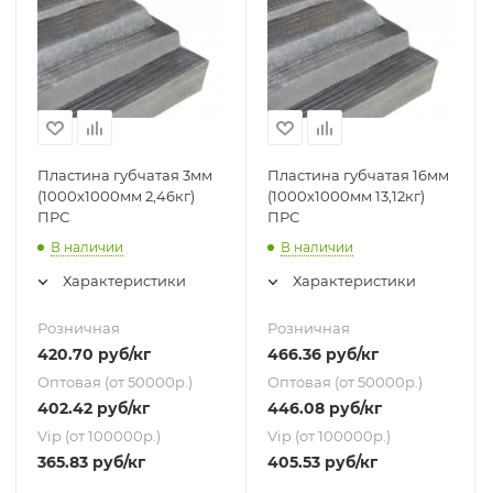
Пластина губчатая 3мм
Пластина губчатая 16мм
(1000х1000мм 2,46кг)
(1000х1000мм 13,12кг)
ПРС
ПРС
В наличии
В наличии
Характеристики
Характеристики
Розничная
Розничная
420.70
руб
/кг
466.36
руб
/кг
Оптовая (от 50000р.)
Оптовая (от 50000р.)
402.42
руб
/кг
446.08
руб
/кг
Vip (от 100000р.)
Vip (от 100000р.)
365.83
руб
/кг
405.53
руб
/кг