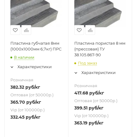
Пластина губчатая 8мм
Пластина пористая 8 мм
(1000х1000мм 6,7кг) ПРС
(прессовая) ТУ
38.105.867-90
В наличии
Под заказ
Характеристики
Характеристики
Розничная
Розничная
382.32
руб
/кг
417.68
руб
/кг
Оптовая (от 50000р.)
Оптовая (от 50000р.)
365.70
руб
/кг
399.51
руб
/кг
Vip (от 100000р.)
Vip (от 100000р.)
332.45
руб
/кг
363.19
руб
/кг