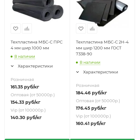
Техпластина МБС-С ПРС
Техпластина МБС-С 2Н-4
4 мм шир.1000 мм
мм шир 1200 мм ГОСТ
7338-90
В наличии
В наличии
Характеристики
Характеристики
Розничная
Розничная
161.35
руб
/кг
184.46
руб
/кг
Оптовая (от 50000р.)
Оптовая (от 50000р.)
154.33
руб
/кг
176.45
руб
/кг
Vip (от 100000р.)
Vip (от 100000р.)
140.30
руб
/кг
160.41
руб
/кг