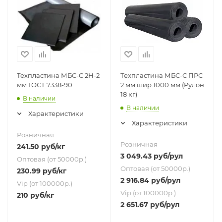
Техпластина МБС-С 2Н-2
Техпластина МБС-С ПРС
мм ГОСТ 7338-90
2 мм шир.1000 мм (Рулон
18 кг)
В наличии
В наличии
Характеристики
Характеристики
Розничная
Розничная
241.50
руб
/кг
3 049.43
руб
/рул
Оптовая (от 50000р.)
Оптовая (от 50000р.)
230.99
руб
/кг
2 916.84
руб
/рул
Vip (от 100000р.)
Vip (от 100000р.)
210
руб
/кг
2 651.67
руб
/рул