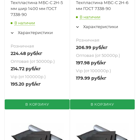
Техпластина МБС-С 2Н-5
Техпластина МБС-С 2Н-6
мм шир 1400 мм ГОСТ
мм ГОСТ 7338-90
7338-90
В наличии
В наличии
Характеристики
Характеристики
Розничная
Розничная
206.99
руб
/кг
224.48
руб
/кг
Оптовая (от 50000р.)
Оптовая (от 50000р.)
197.98
руб
/кг
214.72
руб
/кг
Vip (от 100000р.)
Vip (от 100000р.)
179.99
руб
/кг
195.20
руб
/кг
В КОРЗИНУ
В КОРЗИНУ