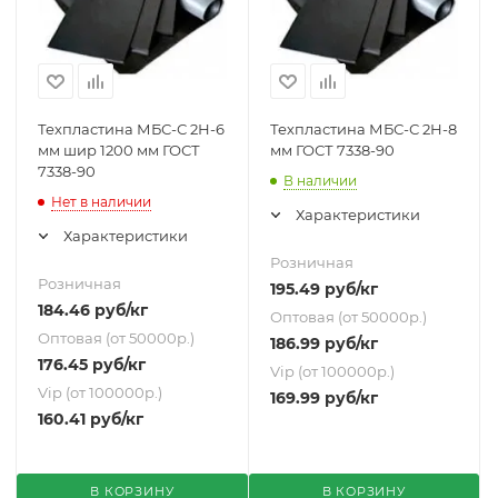
Техпластина МБС-С 2Н-6
Техпластина МБС-С 2Н-8
мм шир 1200 мм ГОСТ
мм ГОСТ 7338-90
7338-90
В наличии
Нет в наличии
Характеристики
Характеристики
Розничная
Розничная
195.49
руб
/кг
184.46
руб
/кг
Оптовая (от 50000р.)
Оптовая (от 50000р.)
186.99
руб
/кг
176.45
руб
/кг
Vip (от 100000р.)
Vip (от 100000р.)
169.99
руб
/кг
160.41
руб
/кг
В КОРЗИНУ
В КОРЗИНУ