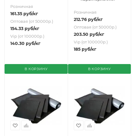
Розничная
Розничная
161.35
руб
/кг
212.76
руб
/кг
Оптовая (от 50000р.)
Оптовая (от 50000р.)
154.33
руб
/кг
203.50
руб
/кг
Vip (от 100000р.)
Vip (от 100000р.)
140.30
руб
/кг
185
руб
/кг
В КОРЗИНУ
В КОРЗИНУ