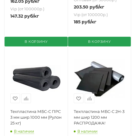
162.05
руб
/кг
203.50
руб
/кг
Vip (от 100000р.)
Vip (от 100000р.)
147.32
руб
/кг
185
руб
/кг
В КОРЗИНУ
В КОРЗИНУ
Техпластина МБС-С ПРС
Техпластина МБС-С 2Н-3
3 мм шир.1000 мм (Рулон
мм шир 1200 мм
25 кг)
РАСПРОДАЖА!
В наличии
В наличии