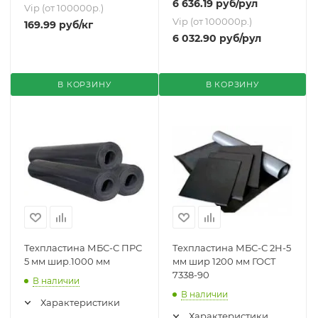
6 636.19
руб
/рул
Vip (от 100000р.)
Vip (от 100000р.)
169.99
руб
/кг
6 032.90
руб
/рул
В КОРЗИНУ
В КОРЗИНУ
Техпластина МБС-С ПРС
Техпластина МБС-С 2Н-5
5 мм шир.1000 мм
мм шир 1200 мм ГОСТ
7338-90
В наличии
В наличии
Характеристики
Характеристики