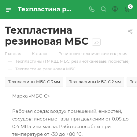
0
Техпластина резиновая МБС - купить по цене производителя с доставкой по России | Промресурссервис
Техпластина
резиновая МБС
25
—
—
Главная
Каталог
Резиновые технические изделия
—
Техпластины (ТМКЩ, МБС, резинотканевые, пористые)
—
Техпластина резиновая МБС
Техпластины МБС-С 3 мм
Техпластины МБС-С 2 мм
Тех
Марка «МБС-С»
Рабочая среда: воздух помещений, емкостей,
сосудов; инертные газы при давлении от 0.05 до
0.4 МПа или масла. Работоспособны при
температуре от -30 до +80 °С.