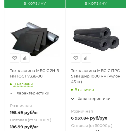
В КОРЗИНУ
В КОРЗИНУ
Техпластина МБС-С 2Н-5
Техпластина МБС-С ПРС
мм ГОСТ 7338-90
5 мм шир.1000 мм (Рулон
43 кг)
В наличии
В наличии
Характеристики
Характеристики
Розничная
Розничная
195.49
руб
/кг
6 937.84
руб
/рул
Оптовая (от 50000р.)
Оптовая (от 50000р.)
186.99
руб
/кг