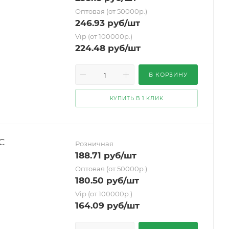
Оптовая (от 50000р.)
246.93
руб
/шт
Vip (от 100000р.)
224.48
руб
/шт
В КОРЗИНУ
КУПИТЬ В 1 КЛИК
С
Розничная
188.71
руб
/шт
Оптовая (от 50000р.)
180.50
руб
/шт
Vip (от 100000р.)
164.09
руб
/шт