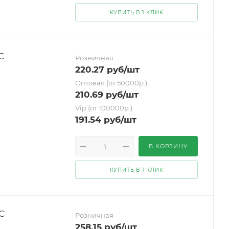
КУПИТЬ В 1 КЛИК
С
Розничная
220.27
руб
/шт
Оптовая (от 50000р.)
210.69
руб
/шт
Vip (от 100000р.)
191.54
руб
/шт
В КОРЗИНУ
КУПИТЬ В 1 КЛИК
С
Розничная
258.15
руб
/шт