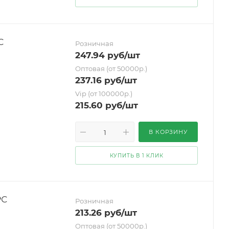
С
Розничная
247.94
руб
/шт
Оптовая (от 50000р.)
237.16
руб
/шт
Vip (от 100000р.)
215.60
руб
/шт
В КОРЗИНУ
КУПИТЬ В 1 КЛИК
РС
Розничная
213.26
руб
/шт
Оптовая (от 50000р.)