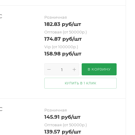
С
Розничная
182.83
руб
/шт
Оптовая (от 50000р.)
174.87
руб
/шт
Vip (от 100000р.)
158.98
руб
/шт
В КОРЗИНУ
КУПИТЬ В 1 КЛИК
С
Розничная
145.91
руб
/шт
Оптовая (от 50000р.)
139.57
руб
/шт