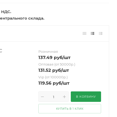
 НДС.
ентрального склада.
С
Розничная
137.49
руб
/шт
Оптовая (от 50000р.)
131.52
руб
/шт
Vip (от 100000р.)
119.56
руб
/шт
В КОРЗИНУ
КУПИТЬ В 1 КЛИК