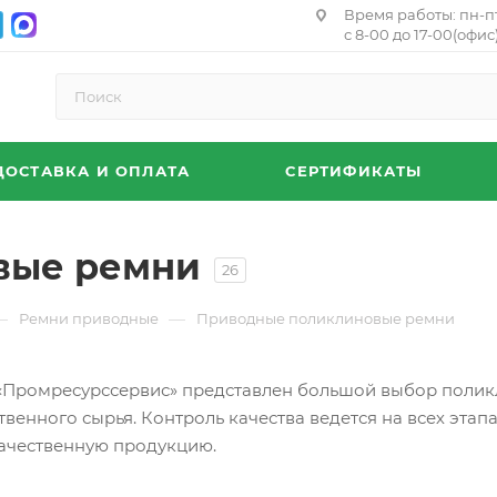
Время работы: пн-п
с 8-00 до 17-00(офис)
ДОСТАВКА И ОПЛАТА
СЕРТИФИКАТЫ
вые ремни
26
—
—
Ремни приводные
Приводные поликлиновые ремни
«Промресурссервис» представлен большой выбор полик
венного сырья. Контроль качества ведется на всех этапа
ачественную продукцию.