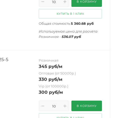
В КОРЗИНУ
КУПИТЬ В 1 КЛИК
Общая стоимость
5 360.68 руб
Иcпользуемая цена для расчёта:
Розничная -
536.07 руб
25-5
Розничная
345
руб
/м
Оптовая (от 50000р.)
330
руб
/м
Vip (от 100000р.)
300
руб
/м
В КОРЗИНУ