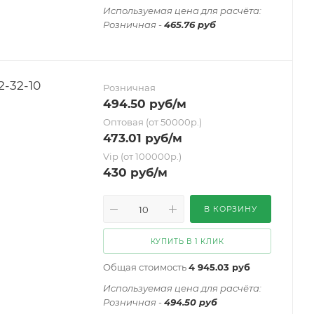
Иcпользуемая цена для расчёта:
Розничная -
465.76 руб
-32-10
Розничная
494.50
руб
/м
Оптовая (от 50000р.)
473.01
руб
/м
Vip (от 100000р.)
430
руб
/м
В КОРЗИНУ
КУПИТЬ В 1 КЛИК
Общая стоимость
4 945.03 руб
Иcпользуемая цена для расчёта:
Розничная -
494.50 руб