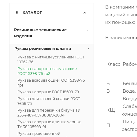
В компании 
КАТАЛОГ
изделий выпо
их помощью 
Резиновые технические
изделия
В зависимост
Рукава резиновые и шланги
Рукава с нитяным усилением ГОСТ
10362-76
Класс
Рабоч
Рукава напорно-всасывающие
ГОСТ 5398-76 гр2
Рукава всасывающие ГОСТ 5398-76
Б
Бензин
гр1
В
Вода,
Рукава напорные ГОСТ 18698-79
Г
Воздух
Рукава для газовой сварки ГОСТ
9356-75
Слабы
КЩ
Рукава для перекачки битума ТУ
конце
2554-187-05788889-2004
Пищев
Рукава напорные длинномерные
П
ТУ 38.105998-91
раство
Рукава прокладочной