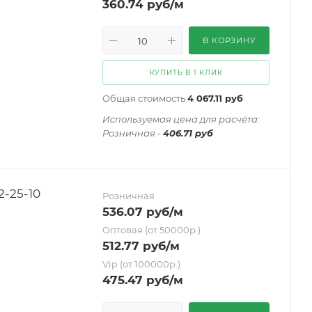
360.74
руб
/м
В КОРЗИНУ
КУПИТЬ В 1 КЛИК
Общая стоимость
4 067.11 руб
Иcпользуемая цена для расчёта:
Розничная -
406.71 руб
-25-10
Розничная
536.07
руб
/м
Оптовая (от 50000р.)
512.77
руб
/м
Vip (от 100000р.)
475.47
руб
/м