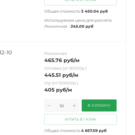
КУПИТЬ В 1 КЛИК
Общая стоимость
3 450.04 руб
Иcпользуемая цена для расчёта:
Розничная -
345.00 руб
2-10
Розничная
465.76
руб
/м
Оптовая (от 50000р.)
445.51
руб
/м
Vip (от 100000р.)
405
руб
/м
В КОРЗИНУ
КУПИТЬ В 1 КЛИК
Общая стоимость
4 657.59 руб