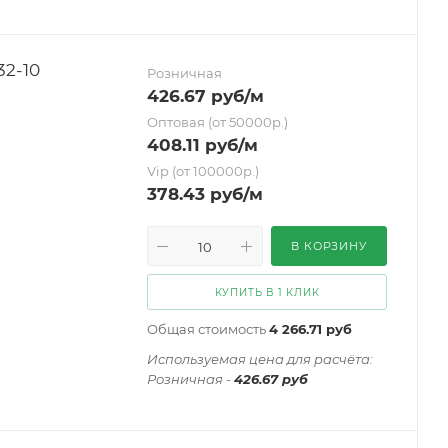
2-10
Розничная
426.67
руб
/м
Оптовая (от 50000р.)
408.11
руб
/м
Vip (от 100000р.)
378.43
руб
/м
В КОРЗИНУ
КУПИТЬ В 1 КЛИК
Общая стоимость
4 266.71 руб
Иcпользуемая цена для расчёта:
Розничная -
426.67 руб