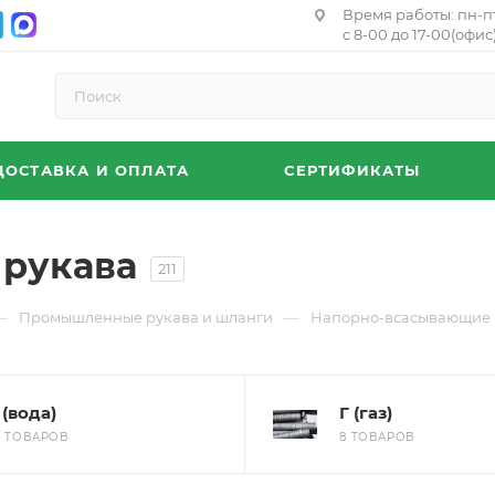
Время работы: пн-п
с 8-00 до 17-00(офис)
ДОСТАВКА И ОПЛАТА
СЕРТИФИКАТЫ
рукава
211
—
—
Промышленные рукава и шланги
Напорно-всасывающие 
 (вода)
Г (газ)
6 ТОВАРОВ
8 ТОВАРОВ