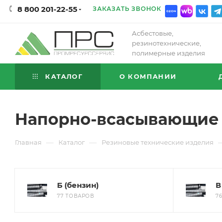
8 800 201-22-55
ЗАКАЗАТЬ ЗВОНОК
Асбестовые,
резинотехнические,
полимерные изделия
КАТАЛОГ
О КОМПАНИИ
Напорно-всасывающие 
—
—
Главная
Каталог
Резиновые технические изделия
Б (бензин)
В
77 ТОВАРОВ
7