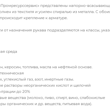
«Промресурссервис» представлены напорно-всасывающие
лнен из текстиля и усилен спиралью из металла. С обо
происходит крепление к арматуре.
и от назначения рукава подразделяются на классы, указ
ая среда
, керосин, топлива, масла на нефтяной основе.
 техническая
, углекислый газ, азот, инертные газы.
е растворы неорганических кислот и щелочей
нтрации до 20%
ые вещества (молоко, пиво, спирт, вино, слабокислые
ры органических и др. веществ, питьевая вода).