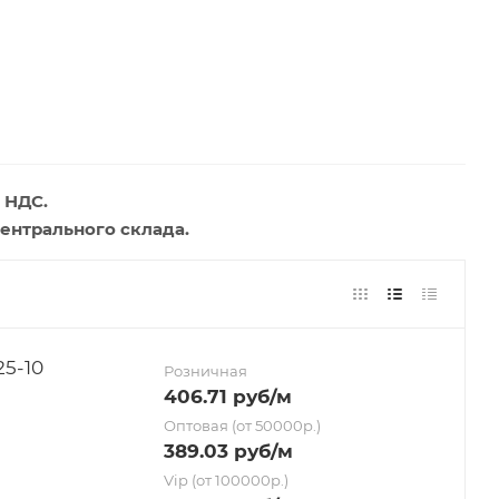
 НДС.
ентрального склада.
5-10
Розничная
406.71
руб
/м
Оптовая (от 50000р.)
389.03
руб
/м
Vip (от 100000р.)