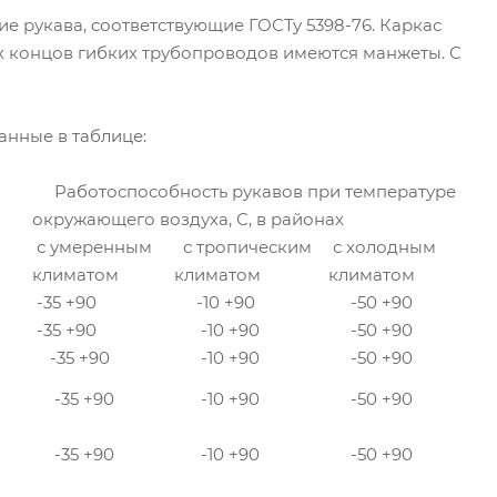
 рукава, соответствующие ГОСТу 5398-76. Каркас
их концов гибких трубопроводов имеются манжеты. С
анные в таблице:
Работоспособность рукавов при температуре
окружающего воздуха, С, в районах
с умеренным
с тропическим
с холодным
климатом
климатом
климатом
-35 +90
-10 +90
-50 +90
-35 +90
-10 +90
-50 +90
-35 +90
-10 +90
-50 +90
-35 +90
-10 +90
-50 +90
-35 +90
-10 +90
-50 +90