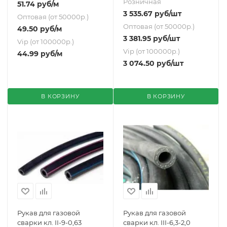
Розничная
51.74
руб
/м
3 535.67
руб
/шт
Оптовая (от 50000р.)
Оптовая (от 50000р.)
49.50
руб
/м
3 381.95
руб
/шт
Vip (от 100000р.)
Vip (от 100000р.)
44.99
руб
/м
3 074.50
руб
/шт
В КОРЗИНУ
В КОРЗИНУ
Рукав для газовой
Рукав для газовой
сварки кл. II-9-0,63
сварки кл. III-6,3-2,0