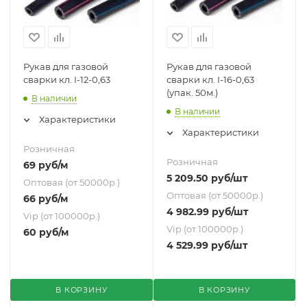
Рукав для газовой
Рукав для газовой
сварки кл. I-12-0,63
сварки кл. I-16-0,63
(упак. 50м.)
В наличии
В наличии
Характеристики
Характеристики
Розничная
Розничная
69
руб
/м
5 209.50
руб
/шт
Оптовая (от 50000р.)
Оптовая (от 50000р.)
66
руб
/м
4 982.99
руб
/шт
Vip (от 100000р.)
Vip (от 100000р.)
60
руб
/м
4 529.99
руб
/шт
В КОРЗИНУ
В КОРЗИНУ