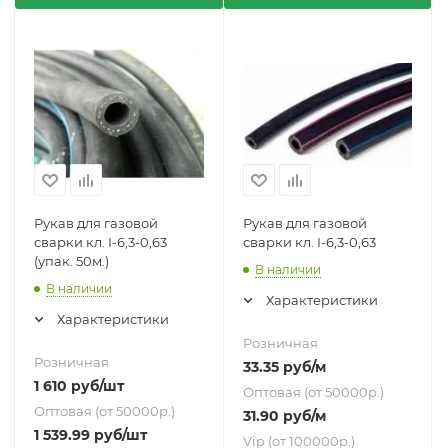
Рукав для газовой
Рукав для газовой
сварки кл. I-6,3-0,63
сварки кл. I-6,3-0,63
(упак. 50м.)
В наличии
В наличии
Характеристики
Характеристики
Розничная
Розничная
33.35
руб
/м
1 610
руб
/шт
Оптовая (от 50000р.)
Оптовая (от 50000р.)
31.90
руб
/м
1 539.99
руб
/шт
Vip (от 100000р.)