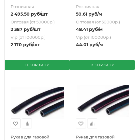
Розничная
Розничная
2 495.50
руб
/шт
50.61
руб
/м
Оптовая (от 50000р.)
Оптовая (от 50000р.)
2 387
руб
/шт
48.41
руб
/м
Vip (от 100000р.)
Vip (от 100000р.)
2 170
руб
/шт
44.01
руб
/м
В КОРЗИНУ
В КОРЗИНУ
Рукав для газовой
Рукав для газовой