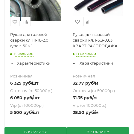
Рукав для газовой
Рукав для газовой
сварки кл. III-16-2,0
сварки кл. I-6,3-0,63
(упак. 50м.)
КВАРТ РАСПРОДАЖА!!!
В наличии
В наличии
Характеристики
Характеристики
Розничная
Розничная
6 325
руб
/шт
32.77
руб
/м
Оптовая (от 50000р.)
Оптовая (от 50000р.)
6 050
руб
/шт
31.35
руб
/м
Vip (от 100000р.)
Vip (от 100000р.)
5 500
руб
/шт
28.50
руб
/м
В КОРЗИНУ
В КОРЗИНУ