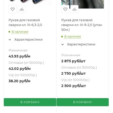
Рукав для газовой
Рукав для газовой
сварки кл. III-6,3-2,0
сварки кл. III-9-2,0 (упак.
50м.)
В наличии
В наличии
Характеристики
Характеристики
Розничная
Розничная
43.93
руб
/м
2 875
руб
/шт
Оптовая (от 50000р.)
Оптовая (от 50000р.)
42.02
руб
/м
2 750
руб
/шт
Vip (от 100000р.)
Vip (от 100000р.)
38.20
руб
/м
2 500
руб
/шт
В КОРЗИНУ
В КОРЗИНУ