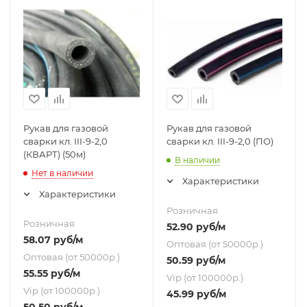
Рукав для газовой
Рукав для газовой
сварки кл. III-9-2,0
сварки кл. III-9-2,0 (ПО)
(КВАРТ) (50м)
В наличии
Нет в наличии
Характеристики
Характеристики
Розничная
Розничная
52.90
руб
/м
58.07
руб
/м
Оптовая (от 50000р.)
Оптовая (от 50000р.)
50.59
руб
/м
55.55
руб
/м
Vip (от 100000р.)
Vip (от 100000р.)
45.99
руб
/м
50.50
руб
/м