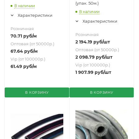
(упак. 50м.)
В наличии
В наличии
Характеристики
Характеристики
Розничная
Розничная
70.71
руб
/м
2 194.19
руб
/шт
Оптовая (от 50000р.)
Оптовая (от 50000р.)
67.64
руб
/м
2 098.79
руб
/шт
Vip (от 100000р.)
Vip (от 100000р.)
61.49
руб
/м
1 907.99
руб
/шт
В КОРЗИНУ
В КОРЗИНУ