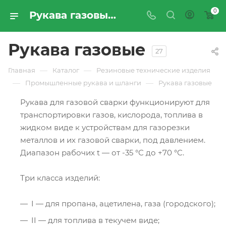
0
Рукава газовые - купить по цене производителя с доставкой по России | Промресурссервис
Рукава газовые
27
—
—
Главная
Каталог
Резиновые технические изделия
—
—
Промышленные рукава и шланги
Рукава газовые
Рукава для газовой сварки функционируют для
транспортировки газов, кислорода, топлива в
жидком виде к устройствам для газорезки
металлов и их газовой сварки, под давлением.
Диапазон рабочих t — от -35 °С до +70 °С.
Три класса изделий:
I — для пропана, ацетилена, газа (городского);
II — для топлива в текучем виде;