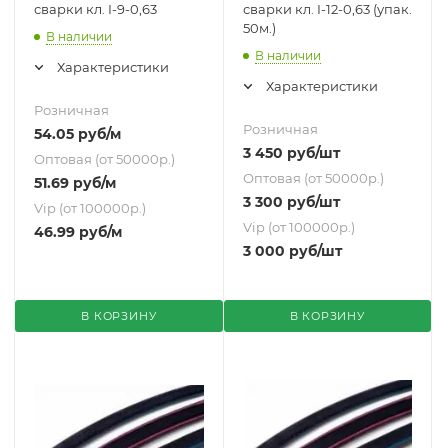
сварки кл. I-9-0,63
сварки кл. I-12-0,63 (упак.
50м.)
В наличии
В наличии
Характеристики
Характеристики
Розничная
Розничная
54.05
руб
/м
3 450
руб
/шт
Оптовая (от 50000р.)
Оптовая (от 50000р.)
51.69
руб
/м
3 300
руб
/шт
Vip (от 100000р.)
Vip (от 100000р.)
46.99
руб
/м
3 000
руб
/шт
В КОРЗИНУ
В КОРЗИНУ