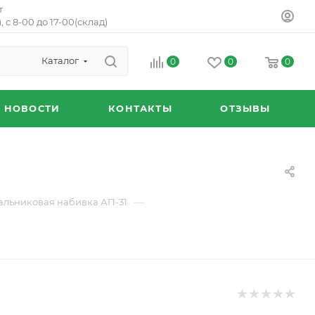
т
, с 8-00 до 17-00(склад)
Каталог
0
0
0
НОВОСТИ
КОНТАКТЫ
ОТЗЫВЫ
—
альниковая набивка АП-31