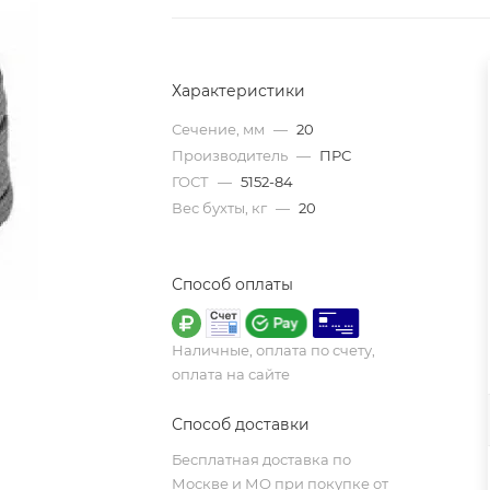
Характеристики
Сечение, мм
—
20
Производитель
—
ПРС
ГОСТ
—
5152-84
Вес бухты, кг
—
20
Способ оплаты
Наличные, оплата по счету,
оплата на сайте
Способ доставки
Бесплатная доставка по
Москве и МО при покупке от