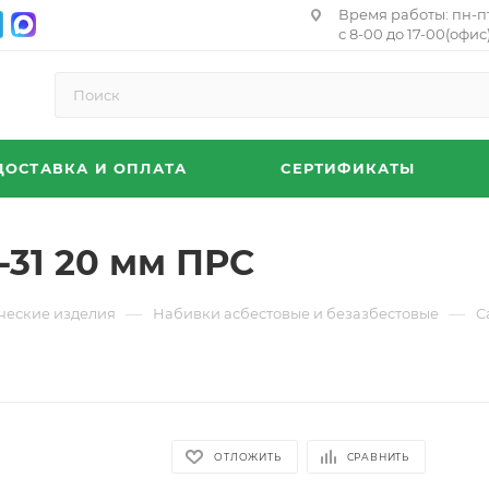
Время работы: пн-п
с 8-00 до 17-00(офис)
ДОСТАВКА И ОПЛАТА
СЕРТИФИКАТЫ
-31 20 мм ПРС
—
—
ческие изделия
Набивки асбестовые и безазбестовые
С
ОТЛОЖИТЬ
СРАВНИТЬ