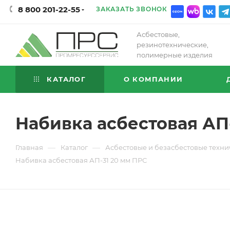
8 800 201-22-55
ЗАКАЗАТЬ ЗВОНОК
Асбестовые,
резинотехнические,
полимерные изделия
КАТАЛОГ
О КОМПАНИИ
Набивка асбестовая АП
—
—
Главная
Каталог
Асбестовые и безасбестовые техни
Набивка асбестовая АП-31 20 мм ПРС