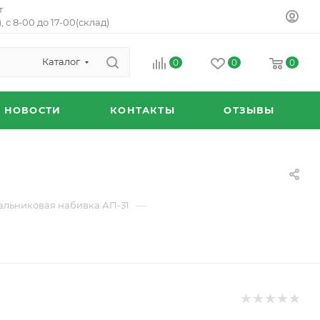
т
, с 8-00 до 17-00(склад)
Каталог
0
0
0
НОВОСТИ
КОНТАКТЫ
ОТЗЫВЫ
—
альниковая набивка АП-31