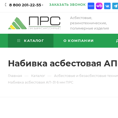
8 800 201-22-55
ЗАКАЗАТЬ ЗВОНОК
Асбестовые,
резинотехнические,
полимерные изделия
КАТАЛОГ
О КОМПАНИИ
Набивка асбестовая АП
—
—
Главная
Каталог
Асбестовые и безасбестовые техни
Набивка асбестовая АП-31 6 мм ПРС