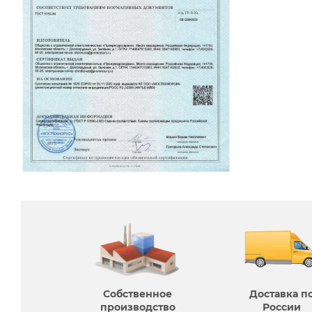
Собственное
Доставка п
производcтво
России