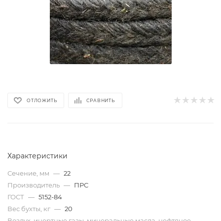
ОТЛОЖИТЬ
СРАВНИТЬ
Характеристики
Сечение, мм
—
22
Производитель
—
ПРС
ГОСТ
—
5152-84
Вес бухты, кг
—
20
Воздух, инертные газы, минеральные масла, нефтяное