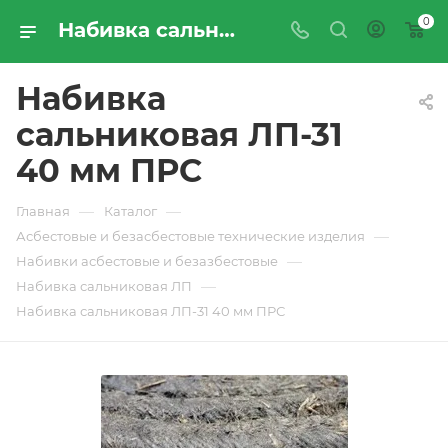
0
Набивка сальниковая ЛП-31 40 мм ПРС - купить по цене производителя с доставкой по Москве и России | ПРОМРЕСУРССЕРВИС
Набивка
сальниковая ЛП-31
40 мм ПРС
—
—
Главная
Каталог
—
Асбестовые и безасбестовые технические изделия
—
Набивки асбестовые и безазбестовые
—
Набивка сальниковая ЛП
Набивка сальниковая ЛП-31 40 мм ПРС