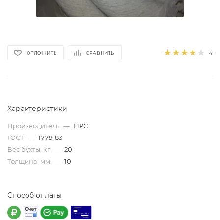
4
ОТЛОЖИТЬ
СРАВНИТЬ
Характеристики
Производитель
—
ПРС
ГОСТ
—
1779-83
Вес бухты, кг
—
20
Толщина, мм
—
10
Способ оплаты