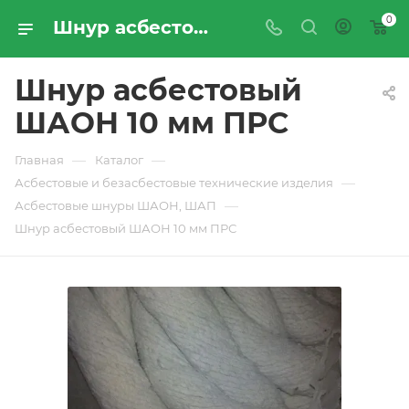
0
Шнур асбестовый ШАОН 10 мм ПРС - купить по цене производителя с доставкой по Москве и России | ПРОМРЕСУРССЕРВИС
Шнур асбестовый
ШАОН 10 мм ПРС
—
—
Главная
Каталог
—
Асбестовые и безасбестовые технические изделия
—
Асбеcтовые шнуры ШАОН, ШАП
Шнур асбестовый ШАОН 10 мм ПРС