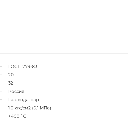
ГОСТ 1779-83
20
32
Россия
Газ, вода, пар
1,0 кгс/см2 (0,1 МПа)
+400 ˚С