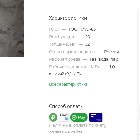
Характеристики
ГОСТ
—
ГОСТ 1779-83
Вес бухты, кг
—
20
Толщина, мм
—
32
Страна производства
—
Россия
Рабочая среда
—
Газ, вода, пар
Рабочее давление, МПа
—
1,0
кгс/см2 (0,1 МПа)
Все характеристики
Способ оплаты
Наличные, оплата по счету,
оплата на сайте