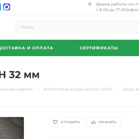
Время работы: пн-п
с 8-00 до 17-00(офис)
ДОСТАВКА И ОПЛАТА
СЕРТИФИКАТЫ
Н 32 мм
—
—
ческие изделия
Асбеcтовые шнуры ШАОН, ШАП
Шнур а
ОТЛОЖИТЬ
СРАВНИТЬ