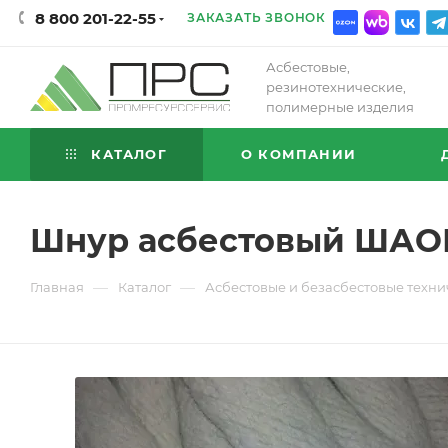
8 800 201-22-55
ЗАКАЗАТЬ ЗВОНОК
Асбестовые,
резинотехнические,
полимерные изделия
КАТАЛОГ
О КОМПАНИИ
Шнур асбестовый ШАО
—
—
Главная
Каталог
Асбестовые и безасбестовые техни