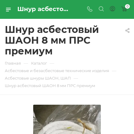
0
Шнур асбестовый ШАОН 8 мм ПРС премиум - купить по цене производителя с доставкой по Москве и России | ПРОМРЕСУРССЕРВИС
Шнур асбестовый
ШАОН 8 мм ПРС
премиум
—
—
Главная
Каталог
—
Асбестовые и безасбестовые технические изделия
—
Асбеcтовые шнуры ШАОН, ШАП
Шнур асбестовый ШАОН 8 мм ПРС премиум