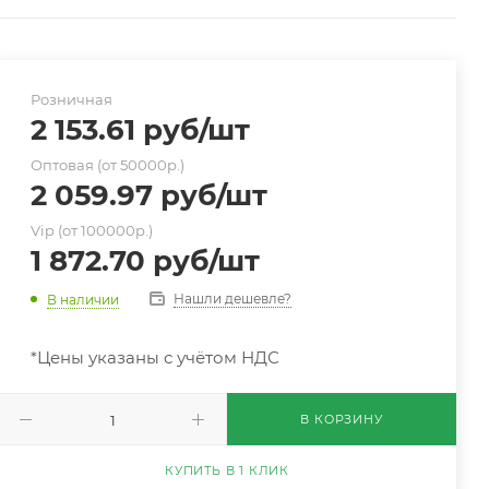
Розничная
2 153.61
руб
/шт
Оптовая (от 50000р.)
2 059.97
руб
/шт
Vip (от 100000р.)
1 872.70
руб
/шт
Нашли дешевле?
В наличии
*Цены указаны с учётом НДС
В КОРЗИНУ
КУПИТЬ В 1 КЛИК