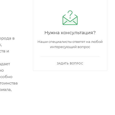
Нужна консультация?
орода в
Наши специалисты ответят на любой
,
интересующий вопрос
ств и
адает
ЗАДАТЬ ВОПРОС
но
особно
стоинства
риала,