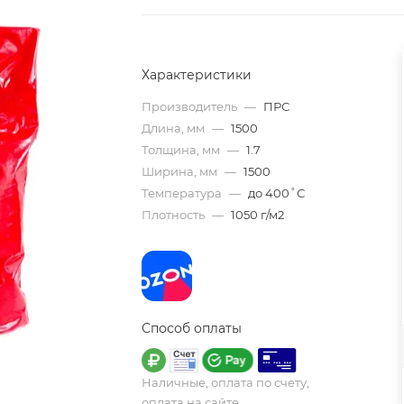
Характеристики
Производитель
—
ПРС
Длина, мм
—
1500
Толщина, мм
—
1.7
Ширина, мм
—
1500
Температура
—
до 400˚С
Плотность
—
1050 г/м2
Способ оплаты
Наличные, оплата по счету,
оплата на сайте