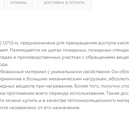
ОТЗЫВЫ
ДОСТАВКА И ОПЛАТА
1,5*1,5 м, предназначена для прекращения доступа кисл
жит. Размещается на щитах пожарных, пожарных стендах
ладах и производственных участках с обращением веще
ода.
ребованный материал с уникальными свойствами. Он обл
приимчив к большим механическим нагрузкам, абсолют
редных веществ при нагревании. Более того, полотно сп
 на протяжении всего периода использования. Такие до
го можно купить и в качестве теплоизоляционного мате
те независимо от его назначения.