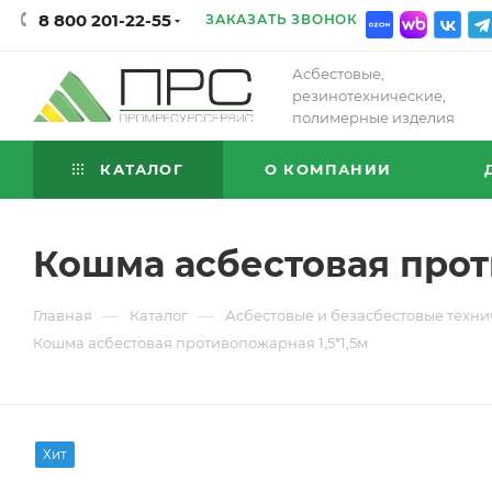
8 800 201-22-55
ЗАКАЗАТЬ ЗВОНОК
Асбестовые,
резинотехнические,
полимерные изделия
КАТАЛОГ
О КОМПАНИИ
Кошма асбестовая прот
—
—
Главная
Каталог
Асбестовые и безасбестовые техни
Кошма асбестовая противопожарная 1,5*1,5м
Хит