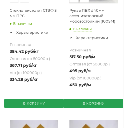
Стеклотекстолит СТЭФ 3
Рукав ПВХ d40мм
мм ПРС
ассенизаторский
морозостойкий (100SM)
В наличии
В наличии
Характеристики
Характеристики
Розничная
Розничная
384.42
руб
/кг
517.50
руб
/м
Оптовая (от 50000р.)
Оптовая (от 50000р.)
367.71
руб
/кг
495
руб
/м
Vip (от 100000р.)
Vip (от 100000р.)
334.28
руб
/кг
450
руб
/м
В КОРЗИНУ
В КОРЗИНУ