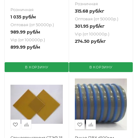
Розничная
Розничная
315.68
руб
/кг
1 035
руб
/м
Оптовая (от 50000р.)
Оптовая (от 50000р.)
301.95
руб
/кг
989.99
руб
/м
Vip (от 100000р.)
Vip (от 100000р.)
274.50
руб
/кг
899.99
руб
/м
В КОРЗИНУ
В КОРЗИНУ
Стеклотекстолит СТЭФ 15
Рукав ПВХ d100мм