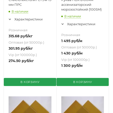
мм ПРС
ассенизаторский
морозостойкий (100SM)
В наличии
В наличии
Характеристики
Характеристики
Розничная
Розничная
315.68
руб
/кг
1 495
руб
/м
Оптовая (от 50000р.)
Оптовая (от 50000р.)
301.95
руб
/кг
1 430
руб
/м
Vip (от 100000р.)
Vip (от 100000р.)
274.50
руб
/кг
1 300
руб
/м
В КОРЗИНУ
В КОРЗИНУ