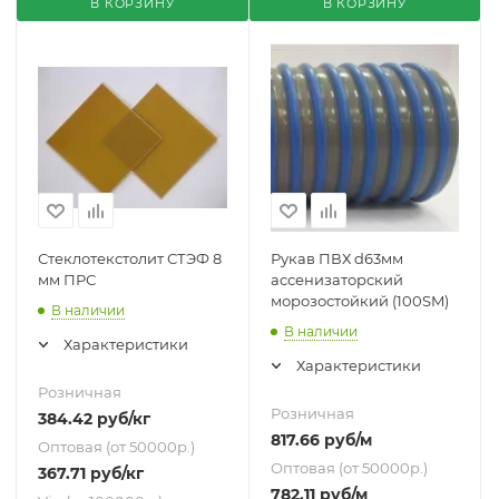
В КОРЗИНУ
В КОРЗИНУ
Стеклотекстолит СТЭФ 8
Рукав ПВХ d63мм
мм ПРС
ассенизаторский
морозостойкий (100SM)
В наличии
В наличии
Характеристики
Характеристики
Розничная
Розничная
384.42
руб
/кг
817.66
руб
/м
Оптовая (от 50000р.)
Оптовая (от 50000р.)
367.71
руб
/кг
782.11
руб
/м