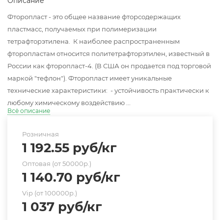
Описание
Фторопласт - это общее название фторсодержащих
пластмасс, получаемых при полимеризации
тетрафторэтилена. К наиболее распространенным
фторопластам относится политетрафторэтилен, известный в
России как фторопласт-4. (В США он продается под торговой
маркой "тефлон"). Фторопласт имеет уникальные
технические характеристики: - устойчивость практически к
любому химическому воздействию ...
Всё описание
Розничная
1 192.55
руб
/кг
Оптовая (от 50000р.)
1 140.70
руб
/кг
Vip (от 100000р.)
1 037
руб
/кг