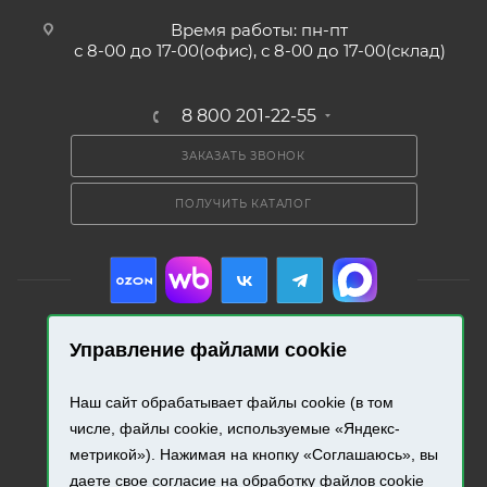
Время работы: пн-пт
с 8-00 до 17-00(офис), с 8-00 до 17-00(склад)
8 800 201-22-55
ЗАКАЗАТЬ ЗВОНОК
ПОЛУЧИТЬ КАТАЛОГ
Управление файлами cookie
2026 © «Промресурс». Все права защищены.
Наш сайт обрабатывает файлы cookie (в том
числе, файлы cookie, используемые «Яндекс-
Разработка и продвижение сайта.
метрикой»). Нажимая на кнопку «Соглашаюсь», вы
даете свое согласие на обработку файлов cookie