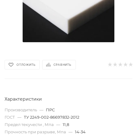
ОТЛОЖИТЬ
СРАВНИТЬ
Характеристики
Производитель
—
ПРС
ГОСТ
—
ТУ 2249-002-86697832-2012
Предел текучести , Мпа
—
11,8
Прочность при разрыве, Мпа
—
14-34