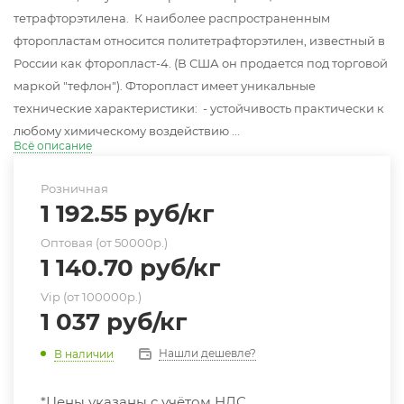
тетрафторэтилена. К наиболее распространенным
фторопластам относится политетрафторэтилен, известный в
России как фторопласт-4. (В США он продается под торговой
маркой "тефлон"). Фторопласт имеет уникальные
технические характеристики: - устойчивость практически к
любому химическому воздействию ...
Всё описание
Розничная
1 192.55
руб
/кг
Оптовая (от 50000р.)
1 140.70
руб
/кг
Vip (от 100000р.)
1 037
руб
/кг
Нашли дешевле?
В наличии
*Цены указаны с учётом НДС