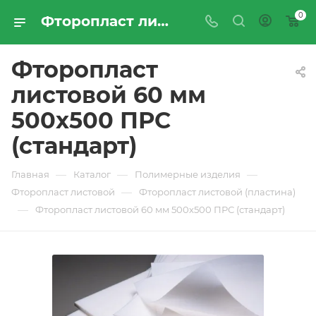
0
Фторопласт листовой 60 мм 500х500 ПРС (стандарт) - купить по цене производителя с доставкой по Москве и России | ПРОМРЕСУРССЕРВИС
Фторопласт
листовой 60 мм
500х500 ПРС
(стандарт)
—
—
—
Главная
Каталог
Полимерные изделия
—
Фторопласт листовой
Фторопласт листовой (пластина)
—
Фторопласт листовой 60 мм 500х500 ПРС (стандарт)