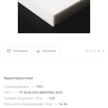
ОТЛОЖИТЬ
СРАВНИТЬ
Характеристики
Производитель
—
ПРС
ГОСТ
—
ТУ 2249-002-86697832-2012
Предел текучести , Мпа
—
11,8
Прочность при разрыве, Мпа
—
14-34