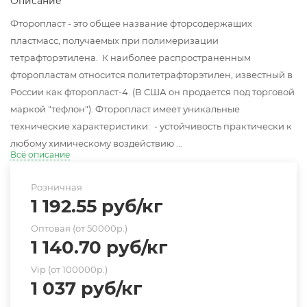
Описание
Фторопласт - это общее название фторсодержащих
пластмасс, получаемых при полимеризации
тетрафторэтилена. К наиболее распространенным
фторопластам относится политетрафторэтилен, известный в
России как фторопласт-4. (В США он продается под торговой
маркой "тефлон"). Фторопласт имеет уникальные
технические характеристики: - устойчивость практически к
любому химическому воздействию ...
Всё описание
Розничная
1 192.55
руб
/кг
Оптовая (от 50000р.)
1 140.70
руб
/кг
Vip (от 100000р.)
1 037
руб
/кг