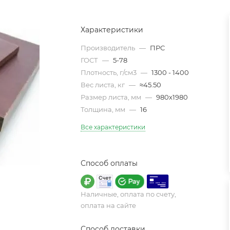
Характеристики
Производитель
—
ПРС
ГОСТ
—
5-78
Плотность, г/см3
—
1300 - 1400
Вес листа, кг
—
≈45.50
Размер листа, мм
—
980х1980
Толщина, мм
—
16
Все характеристики
Способ оплаты
Наличные, оплата по счету,
оплата на сайте
Способ доставки