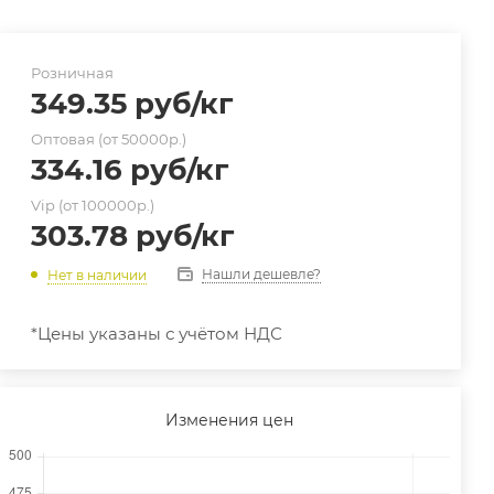
Розничная
349.35
руб
/кг
Оптовая (от 50000р.)
334.16
руб
/кг
Vip (от 100000р.)
303.78
руб
/кг
Нашли дешевле?
Нет в наличии
*Цены указаны с учётом НДС
Изменения цен