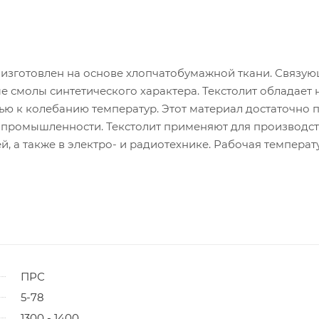
ый изготовлен на основе хлопчатобумажной ткани. Связу
е смолы синтетического характера. Текстолит обладает
ью к колебанию температур. Этот материал достаточно 
ях промышленности. Текстолит применяют для производс
, а также в электро- и радиотехнике. Рабочая температ
ПРС
5-78
1300 - 1400