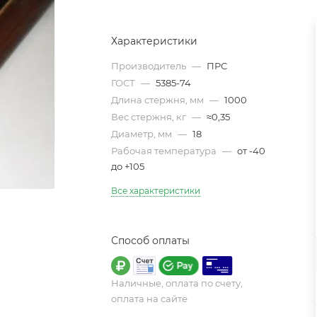
Характеристики
Производитель
—
ПРС
ГОСТ
—
5385-74
Длина стержня, мм
—
1000
Вес стержня, кг
—
≈0,35
Диаметр, мм
—
18
Рабочая температура
—
от -40
до +105
Все характеристики
Способ оплаты
Наличные, оплата по счету,
оплата на сайте