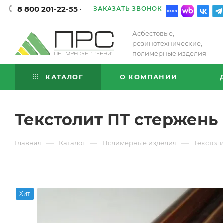
8 800 201-22-55
ЗАКАЗАТЬ ЗВОНОК
Асбестовые,
резинотехнические,
полимерные изделия
КАТАЛОГ
О КОМПАНИИ
Текстолит ПТ стержень 
—
—
—
Главная
Каталог
Полимерные изделия
Текстол
Хит