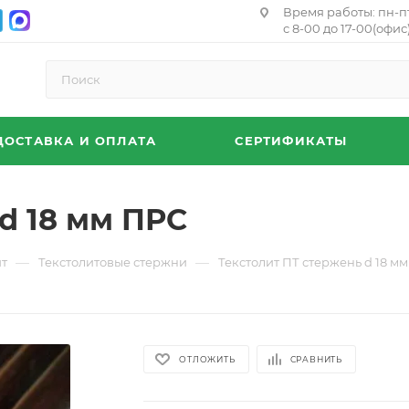
Время работы: пн-п
с 8-00 до 17-00(офис)
ДОСТАВКА И ОПЛАТА
СЕРТИФИКАТЫ
d 18 мм ПРС
—
—
ит
Текстолитовые стержни
Текстолит ПТ стержень d 18 м
ОТЛОЖИТЬ
СРАВНИТЬ