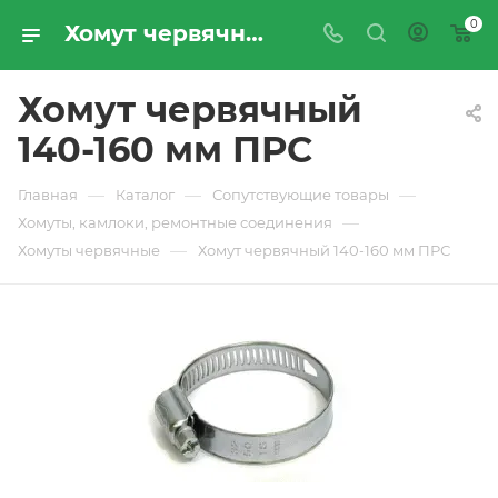
0
Хомут червячный 140-160 мм ПРС - купить по цене производителя с доставкой по Москве и России | ПРОМРЕСУРССЕРВИС
Хомут червячный
140-160 мм ПРС
—
—
—
Главная
Каталог
Сопутствующие товары
—
Хомуты, камлоки, ремонтные соединения
—
Хомуты червячные
Хомут червячный 140-160 мм ПРС