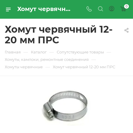
0
Хомут червячный 12-20 мм ПРС - купить по цене производителя с доставкой по Москве и России | ПРОМРЕСУРССЕРВИС
Хомут червячный 12-
20 мм ПРС
—
—
—
Главная
Каталог
Сопутствующие товары
—
Хомуты, камлоки, ремонтные соединения
—
Хомуты червячные
Хомут червячный 12-20 мм ПРС