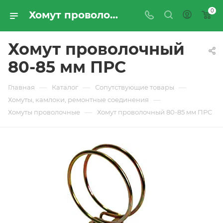
0
Хомут проволочный 80-85 мм ПРС - купить по цене производителя с доставкой по Москве и России | ПРОМРЕСУРССЕРВИС
Хомут проволочный
80-85 мм ПРС
—
—
—
Главная
Каталог
Сопутствующие товары
—
Хомуты, камлоки, ремонтные соединения
—
Хомуты проволочные
Хомут проволочный 80-85 мм ПРС