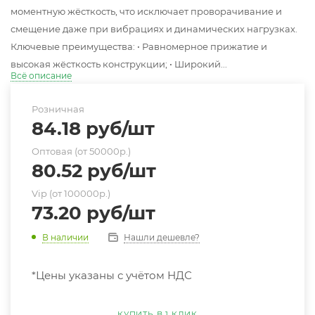
моментную жёсткость, что исключает проворачивание и
смещение даже при вибрациях и динамических нагрузках.
Ключевые преимущества: • Равномерное прижатие и
высокая жёсткость конструкции; • Широкий...
Всё описание
Розничная
84.18
руб
/шт
Оптовая (от 50000р.)
80.52
руб
/шт
Vip (от 100000р.)
73.20
руб
/шт
Нашли дешевле?
В наличии
*Цены указаны с учётом НДС
КУПИТЬ В 1 КЛИК