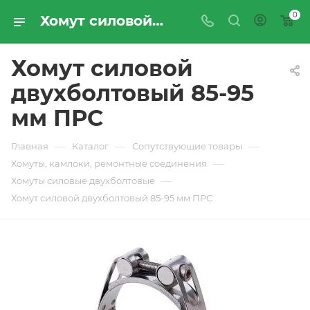
0
Хомут силовой двухболтовый 85-95 мм ПРС - купить по цене производителя с доставкой по Москве и России | ПРОМРЕСУРССЕРВИС
Хомут силовой
двухболтовый 85-95
мм ПРС
—
—
—
Главная
Каталог
Сопутствующие товары
—
Хомуты, камлоки, ремонтные соединения
—
Хомуты силовые двухболтовые
Хомут силовой двухболтовый 85-95 мм ПРС