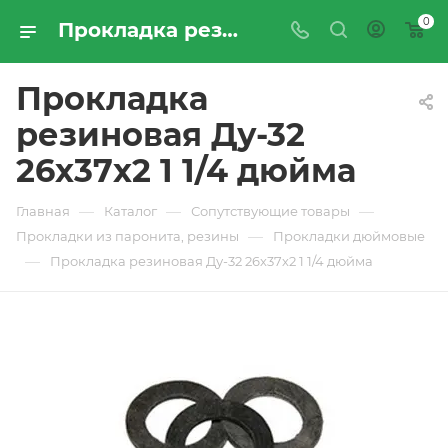
0
Прокладка резиновая Ду-32 26х37х2 1 1/4 дюйма - купить по цене производителя с доставкой по Москве и России | ПРОМРЕСУРССЕРВИС
Прокладка
резиновая Ду-32
26х37х2 1 1/4 дюйма
—
—
—
Главная
Каталог
Сопутствующие товары
—
Прокладки из паронита, резины
Прокладки дюймовые
—
Прокладка резиновая Ду-32 26х37х2 1 1/4 дюйма