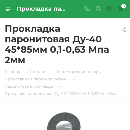
0
Прокладка паронитовая Ду-40 45*85мм 0,1-0,63 Мпа 2мм - купить по цене производителя с доставкой по Москве и России | ПРОМРЕСУРССЕРВИС
Прокладка
паронитовая Ду-40
45*85мм 0,1-0,63 Мпа
2мм
—
—
—
Главная
Каталог
Сопутствующие товары
—
Прокладки из паронита, резины
—
Паронитовые прокладки
Прокладка паронитовая Ду-40 45*85мм 0,1-0,63 Мпа 2мм