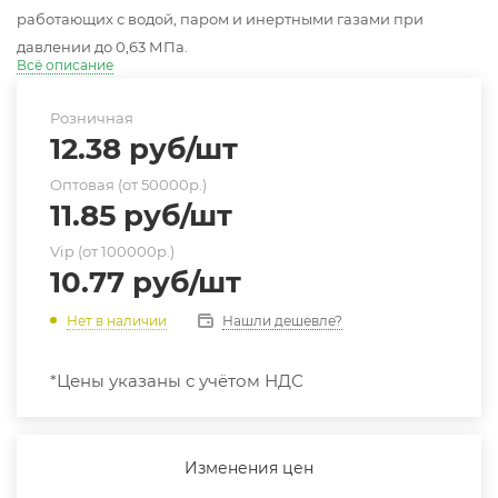
работающих с водой, паром и инертными газами при
давлении до 0,63 МПа.
Всё описание
Розничная
12.38
руб
/шт
Оптовая (от 50000р.)
11.85
руб
/шт
Vip (от 100000р.)
10.77
руб
/шт
Нашли дешевле?
Нет в наличии
*Цены указаны с учётом НДС
Изменения цен