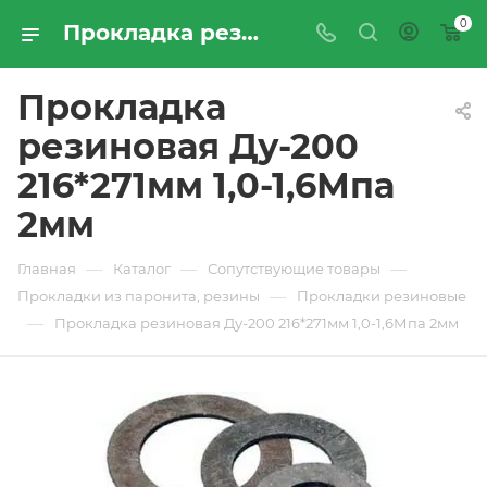
0
Прокладка резиновая Ду-200 216*271мм 1,0-1,6Мпа 2мм - купить по цене производителя с доставкой по Москве и России | ПРОМРЕСУРССЕРВИС
Прокладка
резиновая Ду-200
216*271мм 1,0-1,6Мпа
2мм
—
—
—
Главная
Каталог
Сопутствующие товары
—
Прокладки из паронита, резины
Прокладки резиновые
—
Прокладка резиновая Ду-200 216*271мм 1,0-1,6Мпа 2мм