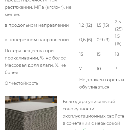
2
растяжении, МПа (кгс/см
), не
менее:
2,5
в продольном направлении
1,2 (12)
1,5 (15)
(25)
1,5
в поперечном направлении
0,6 (6)
0,9 (9)
(15)
Потеря вещества при
15
15
18
прокаливании, %, не более
Массовая доля влаги, %, не
7
10
3
более
Не должен гореть и
Огнестойкость
обугливаться
Благодаря уникальной
совокупности
эксплуатационных свойств
в сочетании с невысокой