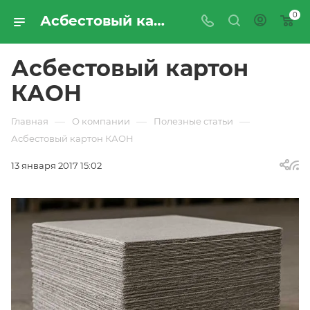
0
Асбестовый картон КАОН – купить по цене производителя | Листовой асбокартон от компании «ПРОМРЕСУРССЕРВИС»
Асбестовый картон
КАОН
—
—
—
Главная
О компании
Полезные статьи
Асбестовый картон КАОН
13 января 2017 15:02