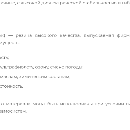
тичные, с высокой диэлектрической стабильностью и гиб
ук) — резина высокого качества, выпускаемая фир
муществ:
сть;
 ультрафиолету, озону, смене погоды;
 маслам, химическим составам;
стойкость.
го материала могут быть использованы при условии с
евмосистем.