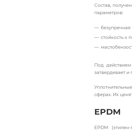
Состав, получе
параметров:
безупречная 
стойкость к п
маслобензост
Под действием 
затвердевает и 
Уплотнительные
сферах. Их ценя
EPDM
EPDM (этилен-