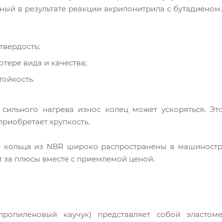
нный в результате реакции акрилонитрила с бутадиеном.
твердость;
отере вида и качества;
ойкость.
сильного нагрева износ колец может ускоряться. Это
приобретает хрупкость.
 кольца из NBR широко распространены в машиностро
т за плюсы вместе с приемлемой ценой.
пропиленовый каучук) представляет собой эласто