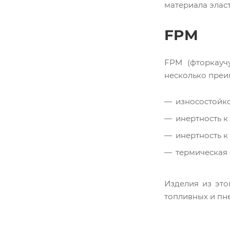
материала элас
FPM
FPM (фторкауч
несколько преи
износостойко
инертность к
инертность к
термическая 
Изделия из это
топливных и пн