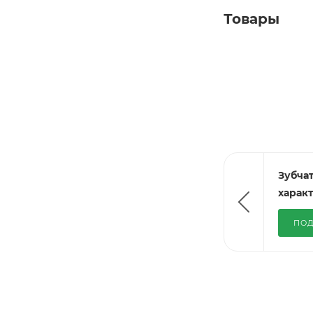
Товары
Зубча
харак
ПОД