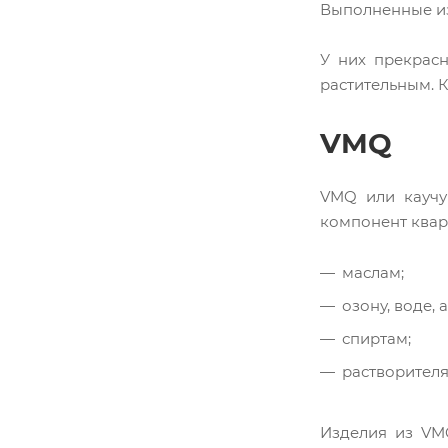
Выполненные из 
У них прекрасн
растительным. К
VMQ
VMQ или каучу
компонент кварц
маслам;
озону, воде, 
спиртам;
растворителя
Изделия из VMQ