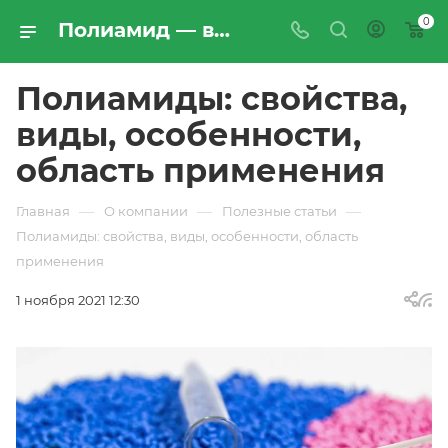
0
Полиамид — виды, характеристики, свойства, где применяют | «Промресурссервис»
Полиамиды: свойства,
виды, особенности,
область применения
—
—
—
Главная
О компании
Полезные статьи
Полиамиды: свойства, виды, особенности, область
применения
1 ноября 2021 12:30