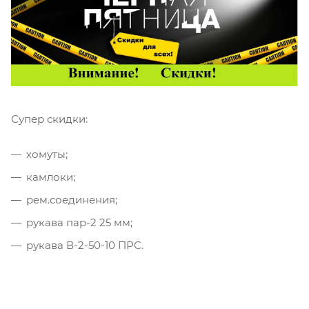
Супер скидки:
хомуты;
камлоки;
рем.соединения;
рукава пар-2 25 мм;
рукава В-2-50-10 ПРС.