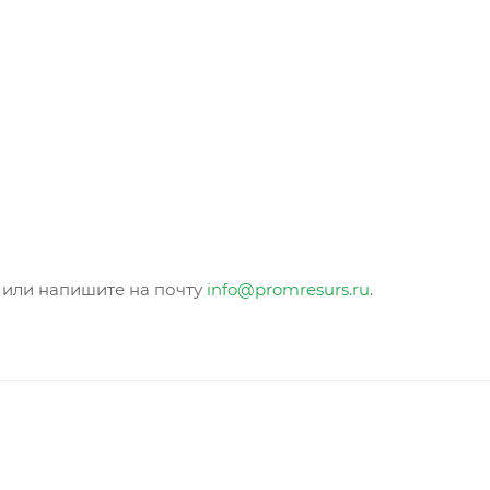
) или напишите на почту
info@promresurs.ru
.