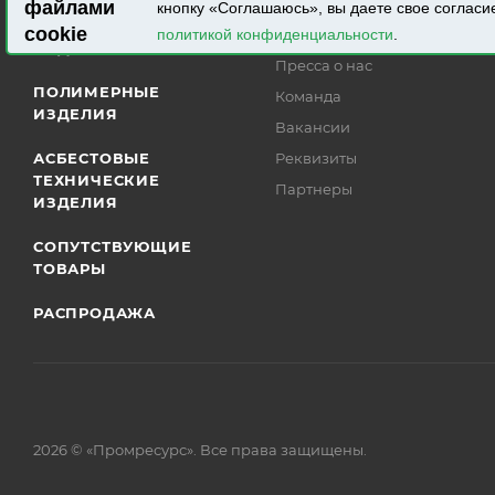
РЕЗИНОВЫЕ
О компании
файлами
кнопку «Соглашаюсь», вы даете свое согласи
ТЕХНИЧЕСКИЕ
cookie
Статьи
политикой конфиденциальности
.
ИЗДЕЛИЯ
Пресса о нас
ПОЛИМЕРНЫЕ
Команда
ИЗДЕЛИЯ
Вакансии
АСБЕСТОВЫЕ
Реквизиты
ТЕХНИЧЕСКИЕ
Партнеры
ИЗДЕЛИЯ
СОПУТСТВУЮЩИЕ
ТОВАРЫ
РАСПРОДАЖА
2026 © «Промресурс». Все права защищены.