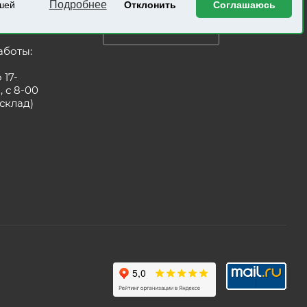
ЗАКАЗАТЬ ЗВОНОК
Подробнее
ашей
Отклонить
Соглашаюсь
родаж:
resurs.ru
ПОЛУЧИТЬ КАТАЛОГ
аботы:
 17-
, с 8-00
(склад)