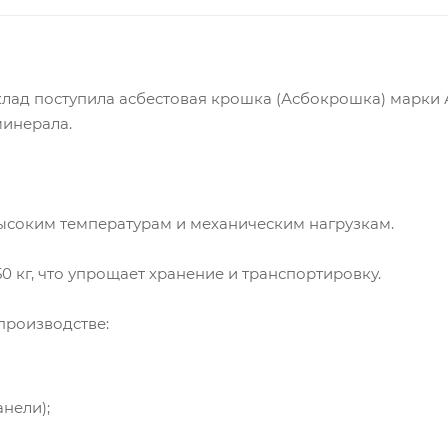
лад поступила асбестовая крошка (Асбокрошка) марки 
минерала.
высоким температурам и механическим нагрузкам.
0 кг, что упрощает хранение и транспортировку.
производстве:
нели);