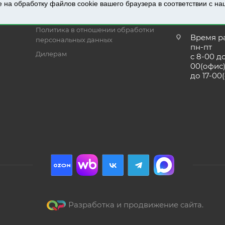
Филиалы
е на обработку файлов cookie вашего браузера в соответствии с н
Отдел п
Условия доставки
prs@prom
Политика в отношении обработки
Время р
персональных данных
пн-пт
Дилерам
с 8-00 до
00(офис)
до 17-00
Разработка и продвижение сайта.