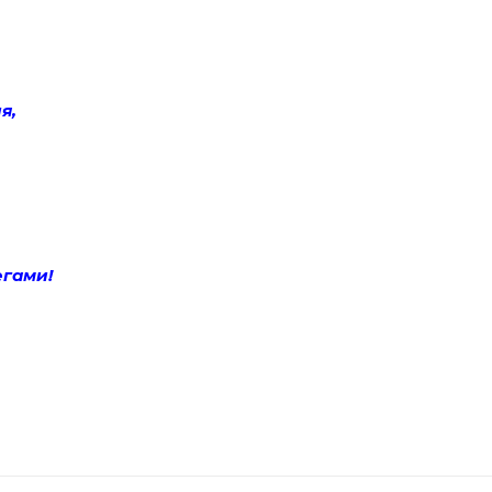
я,
ллегами!
О