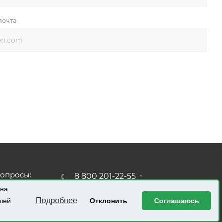
почта
опросы:
8 800 201-22-55
mresurs.ru
 на
ЗАКАЗАТЬ ЗВОНОК
Подробнее
ашей
Отклонить
Соглашаюсь
родаж:
resurs.ru
ПОЛУЧИТЬ КАТАЛОГ