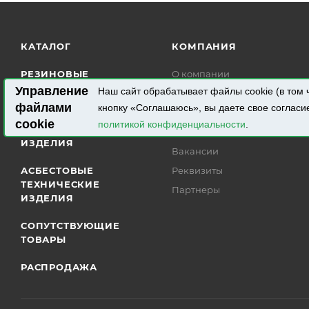
КАТАЛОГ
КОМПАНИЯ
РЕЗИНОВЫЕ
О компании
ТЕХНИЧЕСКИЕ
Управление
Наш сайт обрабатывает файлы cookie (в том 
Статьи
ИЗДЕЛИЯ
файлами
кнопку «Соглашаюсь», вы даете свое согласи
Пресса о нас
cookie
политикой конфиденциальности
.
ПОЛИМЕРНЫЕ
Команда
ИЗДЕЛИЯ
Вакансии
АСБЕСТОВЫЕ
Реквизиты
ТЕХНИЧЕСКИЕ
Партнеры
ИЗДЕЛИЯ
СОПУТСТВУЮЩИЕ
ТОВАРЫ
РАСПРОДАЖА