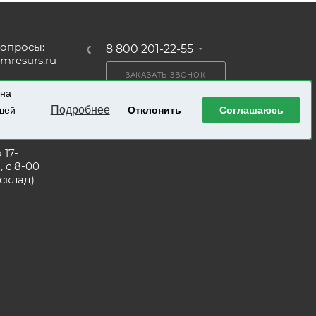
опросы:
8 800 201-22-55
mresurs.ru
ЗАКАЗАТЬ ЗВОНОК
родаж:
 на
resurs.ru
ПОЛУЧИТЬ КАТАЛОГ
Подробнее
ашей
Отклонить
Соглашаюсь
аботы:
 17-
, с 8-00
(склад)