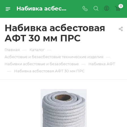
0
Набивка асбестовая АФТ 30 мм ПРС - купить по цене производителя с доставкой по Москве и России | ПРОМРЕСУРССЕРВИС
Набивка асбестовая
АФТ 30 мм ПРС
—
—
Главная
Каталог
—
Асбестовые и безасбестовые технические изделия
—
Набивки асбестовые и безазбестовые
Набивка АФТ
—
Набивка асбестовая АФТ 30 мм ПРС