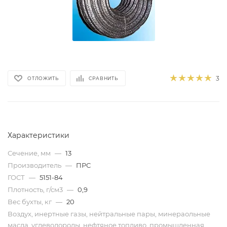
3
ОТЛОЖИТЬ
СРАВНИТЬ
Характеристики
Сечение, мм
—
13
Производитель
—
ПРС
ГОСТ
—
5151-84
Плотность, г/см3
—
0,9
Вес бухты, кг
—
20
Воздух, инертные газы, нейтральные пары, минераольные
масла, углеводороды, нефтяное топливо, промышленная