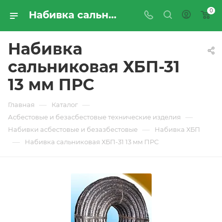
0
Набивка сальниковая ХБП-31 13 мм ПРС - купить по цене производителя с доставкой по Москве и России | ПРОМРЕСУРССЕРВИС
Набивка
сальниковая ХБП-31
13 мм ПРС
—
—
Главная
Каталог
—
Асбестовые и безасбестовые технические изделия
—
Набивки асбестовые и безазбестовые
Набивка ХБП
—
Набивка сальниковая ХБП-31 13 мм ПРС