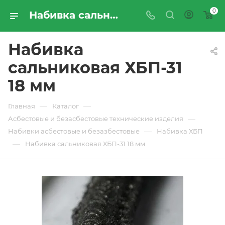
0
Набивка сальниковая ХБП-31 18 мм - купить по цене производителя с доставкой по Москве и России | ПРОМРЕСУРССЕРВИС
Набивка
сальниковая ХБП-31
18 мм
—
—
Главная
Каталог
—
Асбестовые и безасбестовые технические изделия
—
Набивки асбестовые и безазбестовые
Набивка ХБП
—
Набивка сальниковая ХБП-31 18 мм