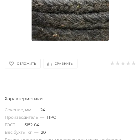
ОТЛОЖИТЬ
СРАВНИТЬ
Характеристики
Сечение, мм
—
24
Производитель
—
ПРС
ГОСТ
—
5152-84
Вес бухты, кг
—
20
Воздух, инертные газы, минеральные масла, нефтяное