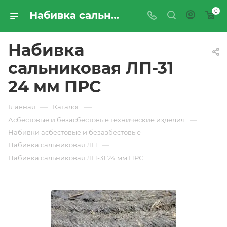
0
Набивка сальниковая ЛП-31 24 мм ПРС - купить по цене производителя с доставкой по Москве и России | ПРОМРЕСУРССЕРВИС
Набивка
сальниковая ЛП-31
24 мм ПРС
—
—
Главная
Каталог
—
Асбестовые и безасбестовые технические изделия
—
Набивки асбестовые и безазбестовые
—
Набивка сальниковая ЛП
Набивка сальниковая ЛП-31 24 мм ПРС