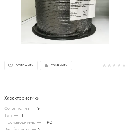
ОТЛОЖИТЬ
СРАВНИТЬ
Характеристики
Сечение, мм
—
9
Тип
—
11
Производитель
—
ПРС
Вес бухты, кг
—
5