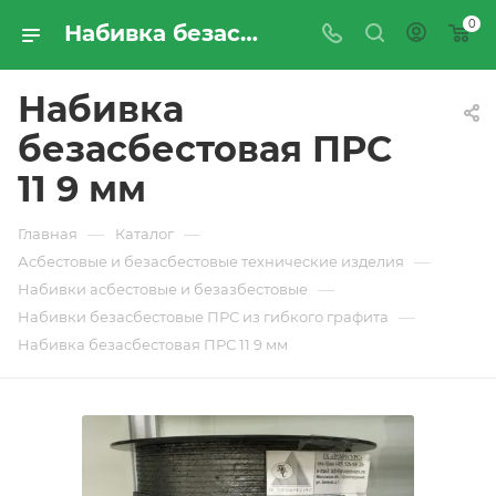
0
Набивка безасбестовая ПРС 11 9 мм - купить по цене производителя с доставкой по Москве и России | ПРОМРЕСУРССЕРВИС
Набивка
безасбестовая ПРС
11 9 мм
—
—
Главная
Каталог
—
Асбестовые и безасбестовые технические изделия
—
Набивки асбестовые и безазбестовые
—
Набивки безасбестовые ПРС из гибкого графита
Набивка безасбестовая ПРС 11 9 мм