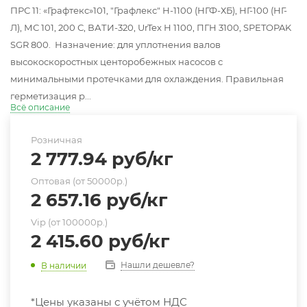
ПРС 11: «Графтекс»101, "Графлекс" Н-1100 (НГФ-ХБ), НГ-100 (НГ-
Л), МС 101, 200 С, ВАТИ-320, UrTex Н 1100, ПГН 3100, SPETOPAK
SGR 800. Назначение: для уплотнения валов
высокоскоростных центоробежных насосов с
минимальными протечками для охлаждения. Правильная
герметизация р...
Всё описание
Розничная
2 777.94
руб
/кг
Оптовая (от 50000р.)
2 657.16
руб
/кг
Vip (от 100000р.)
2 415.60
руб
/кг
Нашли дешевле?
В наличии
*Цены указаны с учётом НДС