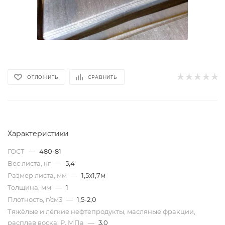
ОТЛОЖИТЬ
СРАВНИТЬ
Характеристики
ГОСТ
—
480-81
Вес листа, кг
—
5,4
Размер листа, мм
—
1,5х1,7м
Толщина, мм
—
1
Плотность, г/см3
—
1,5-2,0
Тяжёлые и лёгкие нефтепродукты, масляные фракции,
расплав воска, Р, МПа
—
3,0