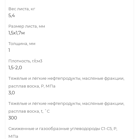
Вес листа, кг
5,4
Размер листа, мм
1,5х1,7м
Толщина, мм
1
Плотность, г/см3
1,5-2,0
Тяжёлые и лёгкие нефтепродукты, масляные фракции,
расплав воска, Р, МПа
3,0
Тяжёлые и лёгкие нефтепродукты, масляные фракции,
расплав воска, t, ˚C
300
Сжиженные и газообразные углеводороды С1-С5, Р,
МПа