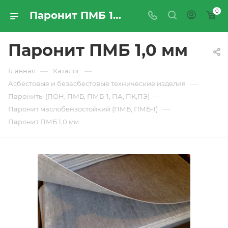
0
Паронит ПМБ 1,0 мм - купить по цене производителя с доставкой по Москве и России | ПРОМРЕСУРССЕРВИС
Паронит ПМБ 1,0 мм
—
—
Главная
Каталог
—
Асбестовые и безасбестовые технические изделия
—
Парониты (ПОН, ПМБ, ПМБ-1, ПА, ПК,ПЭ)
—
Паронит маслобензостойкий (ПМБ, ПМБ-1)
Паронит ПМБ 1,0 мм